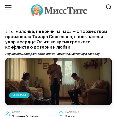
Перейти
к
содержанию
«Ты, милочка, не кричи на нас» — с торжеством
произнесла Тамара Сергеевна, вновь нанеся
удар в сердце Ольги во время громкого
конфликта о доверии и любви
Научившись доверять себе, она обнаружила настоящую свободу.
ИСТОРИИ
АВТОР
НА ЧТЕНИЕ
Эллина Гофман
5 мин