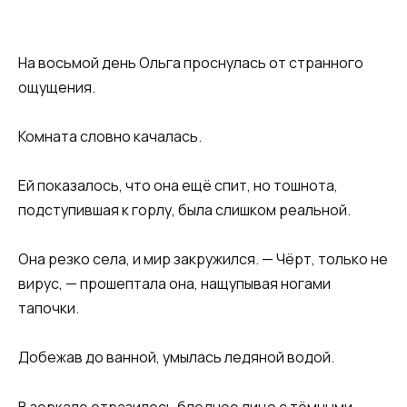
На восьмой день Ольга проснулась от странного
ощущения.
Комната словно качалась.
Ей показалось, что она ещё спит, но тошнота,
подступившая к горлу, была слишком реальной.
Она резко села, и мир закружился. — Чёрт, только не
вирус, — прошептала она, нащупывая ногами
тапочки.
Добежав до ванной, умылась ледяной водой.
В зеркале отразилось бледное лицо с тёмными