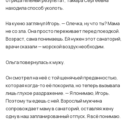
отрицательный результат, Тамара Сергеевна
находила способ уколоть.
На кухню заглянул Игорь. — Олечка, ну что ты? Мама
не со зла. Она просто переживает перед поездкой.
Возраст, сама понимаешь. Ей нужен этот санаторий,
врачи сказали — морской воздух необходим.
Ольга повернулась к мужу.
Он смотрел на неё с той щенячьей преданностью,
которая когда-то её покорила, но теперь вызывала
лишь глухое раздражение. — Я понимаю, Игорь.
Поэтому ты едешь с ней. Взрослый мужчина
сопровождает маму в санаторий, оставляя жену
одну в наш запланированный отпуск. Я всё понимаю.