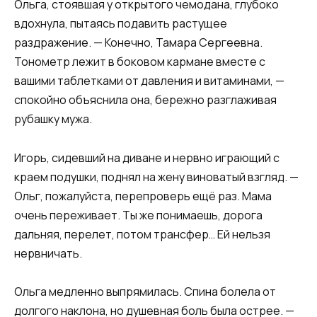
Ольга, стоявшая у открытого чемодана, глубоко
вдохнула, пытаясь подавить растущее
раздражение. — Конечно, Тамара Сергеевна.
Тонометр лежит в боковом кармане вместе с
вашими таблетками от давления и витаминами, —
спокойно объяснила она, бережно разглаживая
рубашку мужа.
Игорь, сидевший на диване и нервно играющий с
краем подушки, поднял на жену виноватый взгляд. —
Ольг, пожалуйста, перепроверь ещё раз. Мама
очень переживает. Ты же понимаешь, дорога
дальняя, перелет, потом трансфер… Ей нельзя
нервничать.
Ольга медленно выпрямилась. Спина болела от
долгого наклона, но душевная боль была острее. —