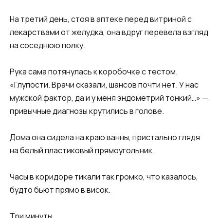
На третий день, стоя в аптеке перед витриной с
лекарствами от желудка, она вдруг перевела взгляд
на соседнюю полку.
Рука сама потянулась к коробочке с тестом.
«Глупости. Врачи сказали, шансов почти нет. У нас
мужской фактор, да и у меня эндометрий тонкий…» —
привычные диагнозы крутились в голове.
Дома она сидела на краю ванны, пристально глядя
на белый пластиковый прямоугольник.
Часы в коридоре тикали так громко, что казалось,
будто бьют прямо в висок.
Три минуты.