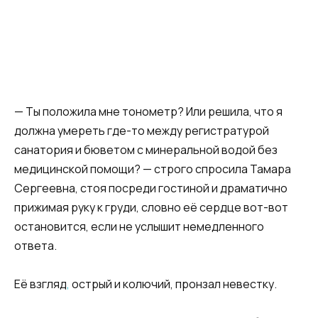
— Ты положила мне тонометр? Или решила, что я
должна умереть где-то между регистратурой
санатория и бюветом с минеральной водой без
медицинской помощи? — строго спросила Тамара
Сергеевна, стоя посреди гостиной и драматично
прижимая руку к груди, словно её сердце вот-вот
остановится, если не услышит немедленного
ответа.
Её взгляд
,
острый и колючий, пронзал невестку.