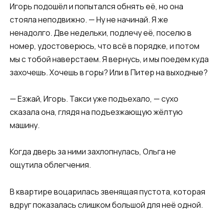
Игорь подошёл и попытался обнять её, но она
стояла неподвижно. — Ну не начинай. Я же
ненадолго. Две недельки, подлечу её, поселю в
номер, удостоверюсь, что всё в порядке, и потом
мы с тобой наверстаем. Я вернусь, и мы поедем куда
захочешь. Хочешь в горы? Или в Питер на выходные?
— Езжай, Игорь. Такси уже подъехало, — сухо
сказала она, глядя на подъезжающую жёлтую
машину.
Когда дверь за ними захлопнулась, Ольга не
ощутила облегчения.
В квартире воцарилась звенящая пустота, которая
вдруг показалась слишком большой для неё одной.