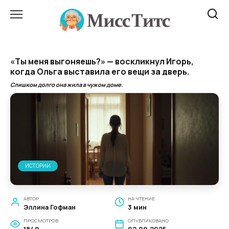
Перейти
к
содержанию
«Ты меня выгоняешь?» — воскликнул Игорь,
когда Ольга выставила его вещи за дверь.
Слишком долго она жила в чужом доме.
ИСТОРИИ
АВТОР
НА ЧТЕНИЕ
Эллина Гофман
3 мин
ПРОСМОТРОВ
ОПУБЛИКОВАНО