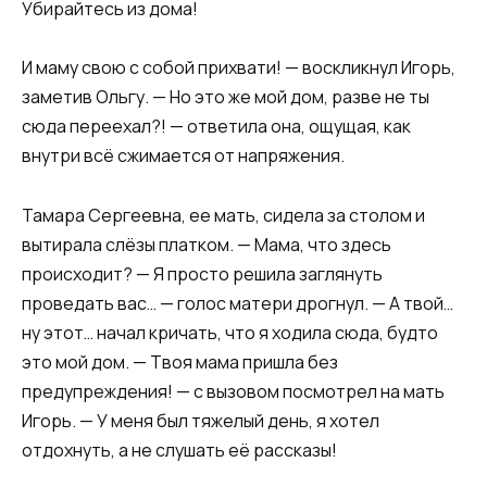
Убирайтесь из дома!
И маму свою с собой прихвати! — воскликнул Игорь,
заметив Ольгу. — Но это же мой дом, разве не ты
сюда переехал?! — ответила она, ощущая, как
внутри всё сжимается от напряжения.
Тамара Сергеевна, ее мать, сидела за столом и
вытирала слёзы платком. — Мама, что здесь
происходит? — Я просто решила заглянуть
проведать вас… — голос матери дрогнул. — А твой…
ну этот… начал кричать, что я ходила сюда, будто
это мой дом. — Твоя мама пришла без
предупреждения! — с вызовом посмотрел на мать
Игорь. — У меня был тяжелый день, я хотел
отдохнуть, а не слушать её рассказы!