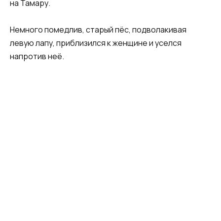
на Тамару.
Немного помедлив, старый пёс, подволакивая
левую лапу, приблизился к женщине и уселся
напротив неё.