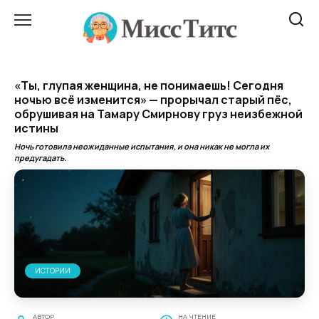
Перейти
к
содержанию
«Ты, глупая женщина, не понимаешь! Сегодня
ночью всё изменится» — прорычал старый пёс,
обрушивая на Тамару Смирнову груз неизбежной
истины
Ночь готовила неожиданные испытания, и она никак не могла их
предугадать.
ИСТОРИИ
АВТОР
НА ЧТЕНИЕ