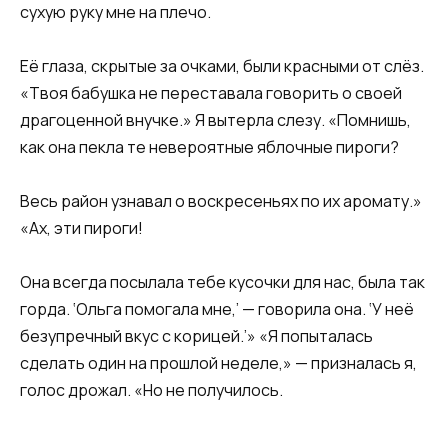
сухую руку мне на плечо.
Её глаза, скрытые за очками, были красными от слёз.
«Твоя бабушка не переставала говорить о своей
драгоценной внучке.» Я вытерла слезу. «Помнишь,
как она пекла те невероятные яблочные пироги?
Весь район узнавал о воскресеньях по их аромату.»
«Ах, эти пироги!
Она всегда посылала тебе кусочки для нас, была так
горда. ‘Ольга помогала мне,’ — говорила она. ‘У неё
безупречный вкус с корицей.’» «Я попыталась
сделать один на прошлой неделе,» — призналась я,
голос дрожал. «Но не получилось.