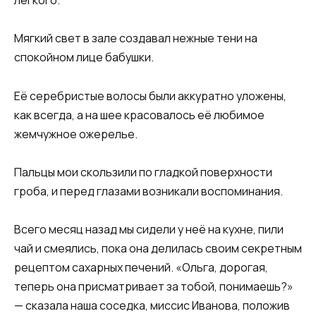
лёгкого.
Мягкий свет в зале создавал нежные тени на
спокойном лице бабушки.
Её серебристые волосы были аккуратно уложены,
как всегда, а на шее красовалось её любимое
жемчужное ожерелье.
Пальцы мои скользили по гладкой поверхности
гроба, и перед глазами возникали воспоминания.
Всего месяц назад мы сидели у неё на кухне, пили
чай и смеялись, пока она делилась своим секретным
рецептом сахарных печений. «Ольга, дорогая,
теперь она присматривает за тобой, понимаешь?»
— сказала наша соседка, миссис Иванова, положив