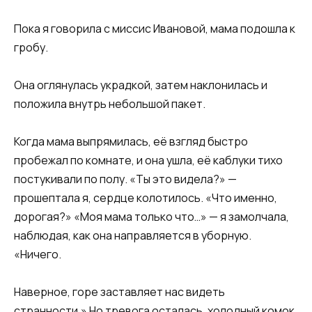
Пока я говорила с миссис Ивановой, мама подошла к
гробу.
Она оглянулась украдкой, затем наклонилась и
положила внутрь небольшой пакет.
Когда мама выпрямилась, её взгляд быстро
пробежал по комнате, и она ушла, её каблуки тихо
постукивали по полу. «Ты это видела?» —
прошептала я, сердце колотилось. «Что именно,
дорогая?» «Моя мама только что…» — я замолчала,
наблюдая, как она направляется в уборную.
«Ничего.
Наверное, горе заставляет нас видеть
странности.» Но тревога осталась, холодный комок