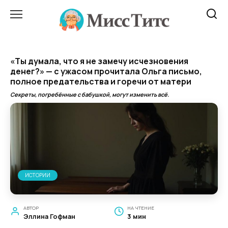
Перейти
к
содержанию
«Ты думала, что я не замечу исчезновения
денег?» — с ужасом прочитала Ольга письмо,
полное предательства и горечи от матери
Секреты, погребённые с бабушкой, могут изменить всё.
ИСТОРИИ
АВТОР
НА ЧТЕНИЕ
Эллина Гофман
3 мин