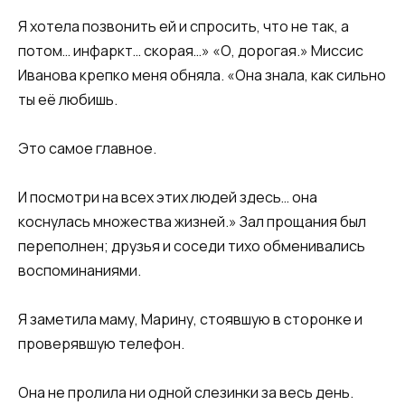
Я хотела позвонить ей и спросить, что не так, а
потом… инфаркт… скорая…» «О, дорогая.» Миссис
Иванова крепко меня обняла. «Она знала, как сильно
ты её любишь.
Это самое главное.
И посмотри на всех этих людей здесь… она
коснулась множества жизней.» Зал прощания был
переполнен; друзья и соседи тихо обменивались
воспоминаниями.
Я заметила маму, Марину, стоявшую в сторонке и
проверявшую телефон.
Она не пролила ни одной слезинки за весь день.