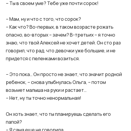
– Ты в своем уме? Тебе уже почти сорок!
– Мам, ну и что с того, что сорок?
– Как что? Во-первых, в таком возрасте рожать
опасно, во-вторых – зачем? В-третьих – я точно
знаю, что твой Алексей не хочет детей. Он сто раз
говорил, что рад, что девочки уже большие, и не
придется с пеленками возиться.
– Это пока… Он просто не знает, что значит родной
ребенок, – снова улыбнулась Ольга, – потом
возьмет малыша на руки и растает…
– Нет, ну ты точно ненормальная!
Он хоть знает, что ты планируешь сделать его
папой?
– Я сама еще не говорила.