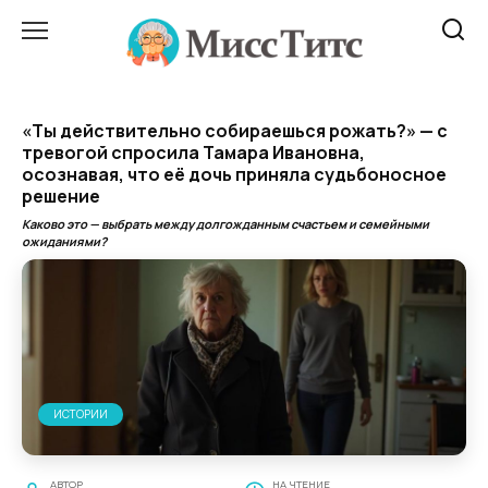
Перейти
к
содержанию
«Ты действительно собираешься рожать?» — с
тревогой спросила Тамара Ивановна,
осознавая, что её дочь приняла судьбоносное
решение
Каково это — выбрать между долгожданным счастьем и семейными
ожиданиями?
ИСТОРИИ
АВТОР
НА ЧТЕНИЕ