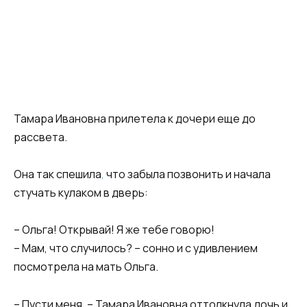
Тамара Ивановна прилетела к дочери еще до
рассвета.
Она так спешила
,
что забыла позвонить и начала
стучать кулаком в дверь:
– Ольга! Открывай! Я же тебе говорю!
– Мам, что случилось? – сонно и с удивлением
посмотрела на мать Ольга.
– Пусти меня, – Тамара Ивановна оттолкнула дочь и