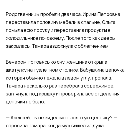
Родственницы пробыли два часа. Ирина Петровна
переставила половину мебели в спальне, Ольга
помыла всю посуду и переставила продукты в
холодильнике по-своему. После того как дверь
закрылась, Тамара вздохнула с облегчением.
Вечером, готовясь ко сну, женщина открыла
шкатулку на туалетном столике. Бабушкина цепочка,
которая обычно лежала в левом углу, пропала.
Тамара несколько раз перебрала содержимое,
заглянула под крышку и проверила все отделения —
цепочки не было.
— Алексей, ты не видел мою золотую цепочку? —
спросила Тамара, когда муж вышел из душа.