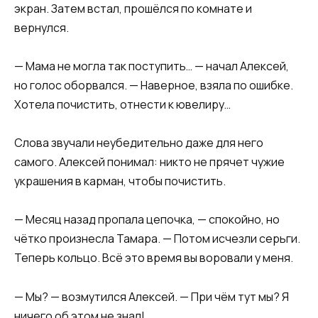
экран. Затем встал, прошёлся по комнате и
вернулся.
— Мама не могла так поступить… — начал Алексей,
но голос оборвался. — Наверное, взяла по ошибке.
Хотела почистить, отнести к ювелиру…
Слова звучали неубедительно даже для него
самого. Алексей понимал: никто не прячет чужие
украшения в карман, чтобы почистить.
— Месяц назад пропала цепочка, — спокойно, но
чётко произнесла Тамара. — Потом исчезли серьги.
Теперь кольцо. Всё это время вы воровали у меня.
— Мы? — возмутился Алексей. — При чём тут мы? Я
ничего об этом не знал!