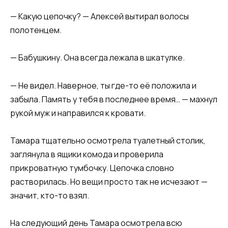
— Какую цепочку? — Алексей вытирал волосы
полотенцем.
— Бабушкину. Она всегда лежала в шкатулке.
— Не видел. Наверное, ты где-то её положила и
забыла. Память у тебя в последнее время… — махнул
рукой муж и направился к кровати.
Тамара тщательно осмотрела туалетный столик,
заглянула в ящики комода и проверила
прикроватную тумбочку. Цепочка словно
растворилась. Но вещи просто так не исчезают —
значит, кто-то взял.
На следующий день Тамара осмотрела всю