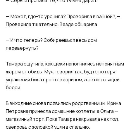
— Серьги пропали. Те, что ты мне дарил.
— Может, где-то уронила? Проверила в ванной?,—
Проверила тщательно. Везде обшарила.
— И что теперь? Собираешься весь дом
перевернуть?
Тамара ощутила, как щеки наполнились неприятным
жаром от обиды. Муж говорил так, будто потеря
украшений была просто капризом, а не настоящей
бедой.
В выходные снова появились родственницы. Ирина
Петровна принесла домашние котлеты, а Ольга —
магазинный торт. Пока Тамара накрывала на стол,
свекровь с золовкой ушли в спальню.