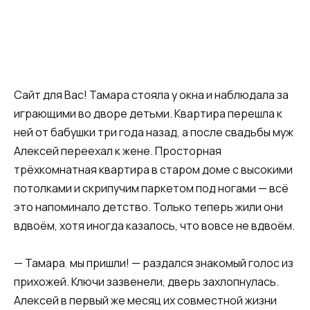
Сайт для Вас! Тамара стояла у окна и наблюдала за
играющими во дворе детьми. Квартира перешла к
ней от бабушки три года назад, а после свадьбы муж
Алексей переехал к жене. Просторная
трёхкомнатная квартира в старом доме с высокими
потолками и скрипучим паркетом под ногами — всё
это напоминало детство. Только теперь жили они
вдвоём, хотя иногда казалось, что вовсе не вдвоём.
— Тамара
,
мы пришли! — раздался знакомый голос из
прихожей. Ключи зазвенели, дверь захлопнулась.
Алексей в первый же месяц их совместной жизни