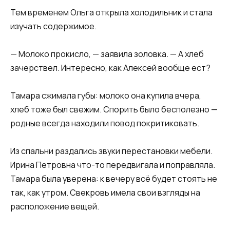
Тем временем Ольга открыла холодильник и стала
изучать содержимое.
— Молоко прокисло, — заявила золовка. — А хлеб
зачерствел. Интересно, как Алексей вообще ест?
Тамара сжимала губы: молоко она купила вчера,
хлеб тоже был свежим. Спорить было бесполезно —
родные всегда находили повод покритиковать.
Из спальни раздались звуки перестановки мебели.
Ирина Петровна что-то передвигала и поправляла.
Тамара была уверена: к вечеру всё будет стоять не
так, как утром. Свекровь имела свои взгляды на
расположение вещей.