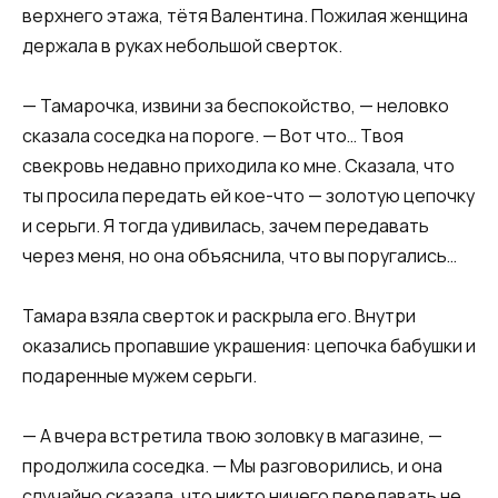
верхнего этажа, тётя Валентина. Пожилая женщина
держала в руках небольшой сверток.
— Тамарочка, извини за беспокойство, — неловко
сказала соседка на пороге. — Вот что… Твоя
свекровь недавно приходила ко мне. Сказала, что
ты просила передать ей кое-что — золотую цепочку
и серьги. Я тогда удивилась, зачем передавать
через меня, но она объяснила, что вы поругались…
Тамара взяла сверток и раскрыла его. Внутри
оказались пропавшие украшения: цепочка бабушки и
подаренные мужем серьги.
— А вчера встретила твою золовку в магазине, —
продолжила соседка. — Мы разговорились, и она
случайно сказала, что никто ничего передавать не