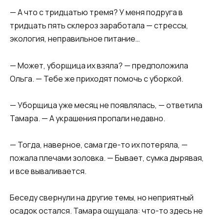
— А что с тридцатью тремя? У меня подруга в
тридцать пять склероз заработала — стрессы,
экология, неправильное питание…
— Может, уборщица их взяла? — предположила
Ольга. — Тебе же приходят помочь с уборкой.
— Уборщица уже месяц не появлялась, — ответила
Тамара. — А украшения пропали недавно.
— Тогда, наверное, сама где-то их потеряла, —
пожала плечами золовка. — Бывает, сумка дырявая,
и все вываливается.
Беседу свернули на другие темы, но неприятный
осадок остался. Тамара ощущала: что-то здесь не