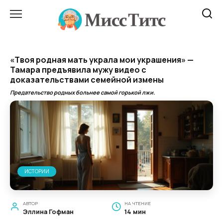
Перейти
к
содержанию
«Твоя родная мать украла мои украшения» —
Тамара предъявила мужу видео с
доказательствами семейной измены
Предательство родных больнее самой горькой лжи.
ИСТОРИИ
АВТОР
НА ЧТЕНИЕ
Эллина Гофман
14 мин