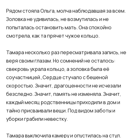
Рядом стояла Ольга, молча наблюдавшая за всем.
Золовка не удивилась, не возмутилась и не
попыталась остановить мать. Она спокойно
смотрела, как та прячет чужое кольцо.
Тамара несколько раз пересматривала запись, не
веря своим глазам. Но сомнений не осталось:
свекровь украла кольцо, а золовка была её
соучастницей.,Сердце стучало с бешеной
скоростью. Значит, драгоценности не исчезали
безследно. Значит, память не изменяла. Значит,
каждый месяц родственницы приходили в дом и
тайно присваивали вещи. Под видом заботы и
уборки грабили невестку.
Тамара выключила камеру и опустилась на стул.