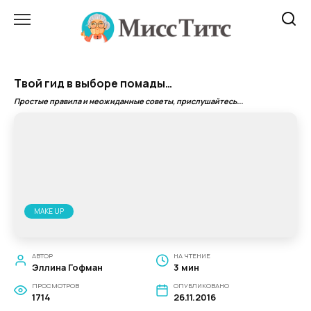
Перейти
к
содержанию
Твой гид в выборе помады…
Простые правила и неожиданные советы, прислушайтесь...
MAKE UP
АВТОР
НА ЧТЕНИЕ
Эллина Гофман
3 мин
ПРОСМОТРОВ
ОПУБЛИКОВАНО
1714
26.11.2016