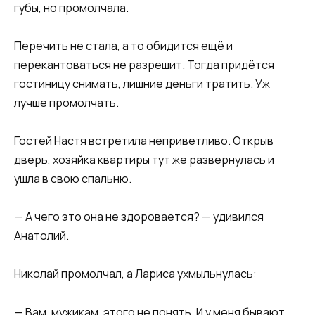
губы, но промолчала.
Перечить не стала, а то обидится ещё и
перекантоваться не разрешит. Тогда придётся
гостиницу снимать, лишние деньги тратить. Уж
лучше промолчать.
Гостей Настя встретила неприветливо. Открыв
дверь, хозяйка квартиры тут же развернулась и
ушла в свою спальню.
— А чего это она не здоровается? — удивился
Анатолий.
Николай промолчал, а Лариса ухмыльнулась:
— Вам, мужикам, этого не понять. И у меня бывают