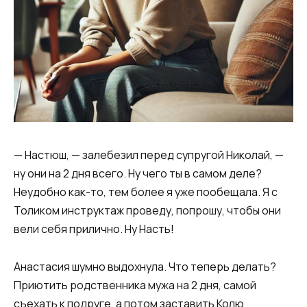
— Настюш, — залебезил перед супругой Николай, —
ну они на 2 дня всего. Ну чего ты в самом деле?
Неудобно как-то, тем более я уже пообещала. Я с
Толиком инструктаж проведу, попрошу, чтобы они
вели себя прилично. Ну Насть!
Анастасия шумно выдохнула. Что теперь делать?
Приютить родственника мужа на 2 дня, самой
съехать к подруге, а потом заставить Колю