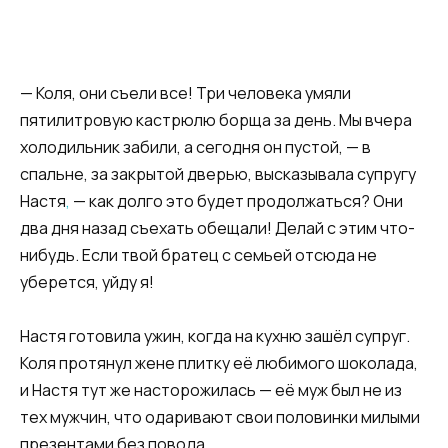
— Коля, они съели все! Три человека умяли
пятилитровую кастрюлю борща за день. Мы вчера
холодильник забили, а сегодня он пустой, — в
спальне, за закрытой дверью, высказывала супругу
Настя
,
— как долго это будет продолжаться? Они
два дня назад съехать обещали! Делай с этим что-
нибудь. Если твой братец с семьей отсюда не
уберется, уйду я!
Настя готовила ужин, когда на кухню зашёл супруг.
Коля протянул жене плитку её любимого шоколада,
и Настя тут же насторожилась — её муж был не из
тех мужчин, что одаривают свои половинки милыми
презентами без повода.