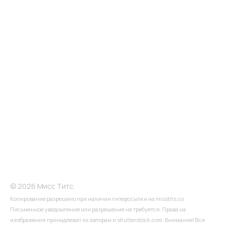
© 2026 Мисс Титс.
Копирование разрешено при наличии гиперссылки на misstits.co.
Письменное уведомление или разрешение не требуется. Права на
изображения принадлежат их авторам и shutterstock.com. Внимание! Вся