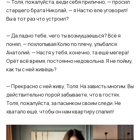
— Толя, пожалуйста, веди себя прилично, — просил
старшего брата Николай, — я Настю еле уговорил!
Вы в тот раз что устроил?
— Да ладно тебе, чего ты возмущаешься? Всё я
понял, — похлопывая Колю по плечу, улыбался
Анатолий, — Настя у тебя, конечно, та ещё мегера!
Орёт всё время, постоянно недовольна. Я не пойму,
как ты с ней живёшь?
— Прекрасно с ней живу, Толя. На зависть многим. Вы
действительно порой забываете, что в гостях.
Толя, пожалуйста, за пасынком своим следи. Не
хватало ещё, чтобы он нам квартиру спалил!