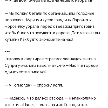
— А где все? Вчера мы еды на неделю набрали!
— Мы полдня бегали по организациям, голодные
вернулись. Курицу и кусок говядины Ларочка в
морозилку убрала, перед отъездом приготовит,
чтобы было что покушать в дороге. Да и что вы там
купили? Как будто экономите на нас!
***
Николая в квартире встретила звенящая тишина.
Супругу мужчина нашел на кухне — Настя в гордом
одиночестве пила чай.
— А Толик где? — спросил Коля.
— Надеюсь, что далеко отсюда, — меланхолично
ответила Настя, — выгнала я их. Господи, как