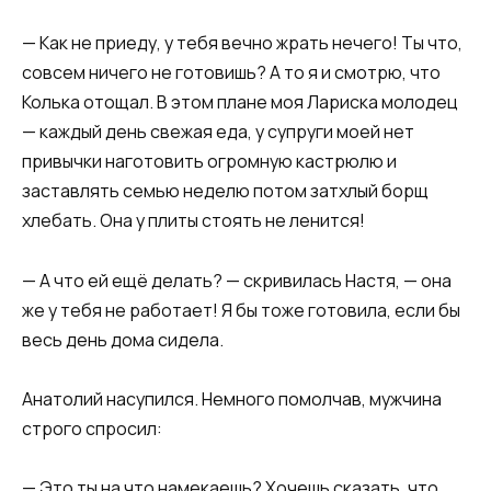
— Как не приеду, у тебя вечно жрать нечего! Ты что,
совсем ничего не готовишь? А то я и смотрю, что
Колька отощал. В этом плане моя Лариска молодец
— каждый день свежая еда, у супруги моей нет
привычки наготовить огромную кастрюлю и
заставлять семью неделю потом затхлый борщ
хлебать. Она у плиты стоять не ленится!
— А что ей ещё делать? — скривилась Настя, — она
же у тебя не работает! Я бы тоже готовила, если бы
весь день дома сидела.
Анатолий насупился. Немного помолчав, мужчина
строго спросил:
— Это ты на что намекаешь? Хочешь сказать, что