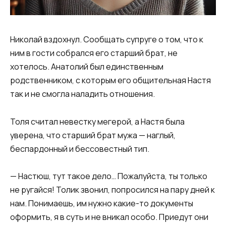
Николай вздохнул. Сообщать супруге о том, что к
ним в гости собрался его старший брат, не
хотелось. Анатолий был единственным
родственником, с которым его общительная Настя
так и не смогла наладить отношения.
Толя считал невестку мегерой, а Настя была
уверена, что старший брат мужа — наглый,
беспардонный и бессовестный тип.
— Настюш, тут такое дело… Пожалуйста, ты только
не ругайся! Толик звонил, попросился на пару дней к
нам. Понимаешь, им нужно какие-то документы
оформить, я в суть и не вникал особо. Приедут они