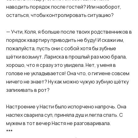
наводить порядок после гостей? Или наоборот,
остаться, чтобы контролировать ситуацию?
— Учти, Коля, я больше после твоих родственников в
порядок квартиру приводить не буду! И скажи им,
пожалуйста, пусть они с собой хотя бы зубные
щётки возьмут. Лариска в прошлый раз мою брала,
хорошо, что я сразу это увидела. Нет, у меня в
голове не укладывается! Она что, о гигиене совсем
ничего не знает? Ну как можно чужую зубную щётку
запихивать в рот?
Настроение у Насти было испорчено напрочь. Она
наспех сварила суп, приняла душ и легла спать. С
мужем в тот вечер Настя не разговаривала.
***