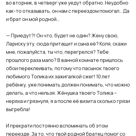
во вторник, в четверг уже уедут обратно. Неудобно
как-то отказывать, он нам с переездом помогал… Да
и брат он мой родной…
— Приедут?! Он что, будет не один? Жену свою,
Лариску эту, сюда притащит и сына её? Коля, скажи
мне, пожалуйста, ты что, перегрелся? Тебе
прошлого раза мало? В ванной комнате пришлось
обои переклеивать, потому что пасынок твоего
любимого Толика их зажигалкой сжег! 10 лет
ребёнку, уже понимать должен понимать, что можно
делать, а что нельзя. Жёнушка твоего Толика –
неряха и грязнуля, я а после её визита сколько грязи
выгребла!
И прекрати постоянно вспоминать об этом
переезде. За то, что твой родной братец помог со