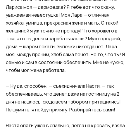
Лариса моя — дармоедка? Я тебе вот что скажу,
уважаемая невестушка! Моя Лара — отличная
хозяйка, умница, прекрасная жена и мать. С такой
женщиной я уж точно не пропаду! Что хорошего в
том, что ты деньги зарабатываешь? Муж голодный,
дома — шаром покати, выпечки никогда нет. Лара
моя, между прочим, хлеб сама печёт. Не то, что ты! Я
семью и сам в состоянии обеспечить. Мне не нужно,
чтобы моя жена работала.
— Ну да, способен, — съехидничала Настя, — так
обеспечиваешь, что денег даже на гостиницу на 2
дня не нашлось, сюда всем табором притащились!
Не шумите, я пойду прилягу. Разбирайтесь сами!
Настя опять ушла в спальню, легла на кровать, взяла