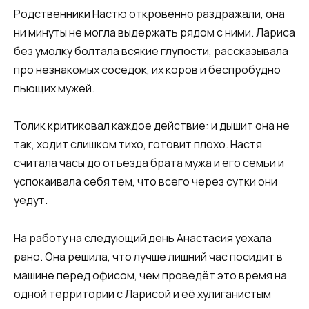
Родственники Настю откровенно раздражали, она
ни минуты не могла выдержать рядом с ними. Лариса
без умолку болтала всякие глупости, рассказывала
про незнакомых соседок, их коров и беспробудно
пьющих мужей.
Толик критиковал каждое действие: и дышит она не
так, ходит слишком тихо, готовит плохо. Настя
считала часы до отъезда брата мужа и его семьи и
успокаивала себя тем, что всего через сутки они
уедут.
На работу на следующий день Анастасия уехала
рано. Она решила, что лучше лишний час посидит в
машине перед офисом, чем проведёт это время на
одной территории с Ларисой и её хулиганистым