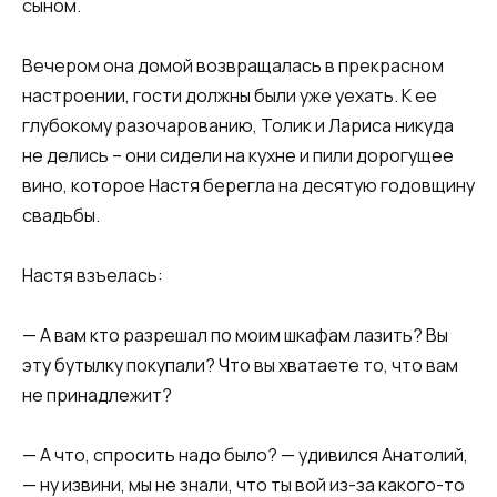
сыном.
Вечером она домой возвращалась в прекрасном
настроении, гости должны были уже уехать. К ее
глубокому разочарованию, Толик и Лариса никуда
не делись – они сидели на кухне и пили дорогущее
вино, которое Настя берегла на десятую годовщину
свадьбы.
Настя взъелась:
— А вам кто разрешал по моим шкафам лазить? Вы
эту бутылку покупали? Что вы хватаете то, что вам
не принадлежит?
— А что, спросить надо было? — удивился Анатолий,
— ну извини, мы не знали, что ты вой из-за какого-то