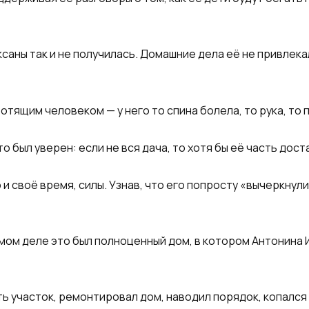
Оксаны так и не получилась. Домашние дела её не привлека
отящим человеком — у него то спина болела, то рука, то 
о был уверен: если не вся дача, то хотя бы её часть дост
 и своё время, силы. Узнав, что его попросту «вычеркнул
амом деле это был полноценный дом, в котором Антонина 
ь участок, ремонтировал дом, наводил порядок, копался 