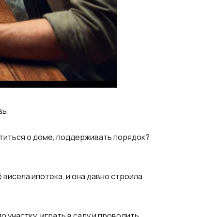
вь.
ботиться о доме, поддерживать порядок?
ё висела ипотека, и она давно строила
о участку, играть в саду и проводить