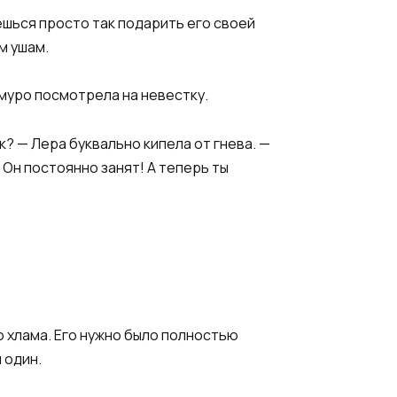
аешься просто так подарить его своей
м ушам.
хмуро посмотрела на невестку.
ок? — Лера буквально кипела от гнева. —
 Он постоянно занят! А теперь ты
о хлама. Его нужно было полностью
 один.