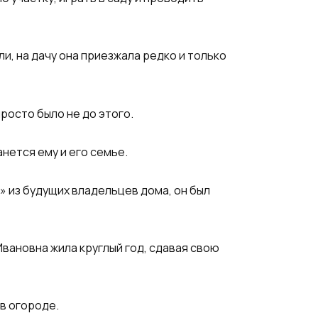
ли, на дачу она приезжала редко и только
просто было не до этого.
анется ему и его семье.
и» из будущих владельцев дома, он был
Ивановна жила круглый год, сдавая свою
в огороде.