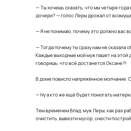
— Ты хочешь сказать, что мы четыре года
дочери? — голос Леры дрожал от возмуще
— Я не понимаю, почему это должно вас в
— Тогда почему ты сразу нам не сказала о
Каждые выходные мой муж пашет на этой 
говоришь, что всё достанется Оксане?!
В доме повисло напряжённое молчание. Сл
— Ну а кто же ещё будет помогать матери
Тем временем Влад, муж Леры, как раз ра
очистить, вывезти мусор, снести постройк