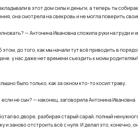
 вкладывали в этот дом силы и деньги, а теперь ты собир
ния, она смотрела на свекровь и не могла поверить свои
олновать? — Антонина Ивановна сложила руки на груди и 
б этом, до того, как мы начали тут всё приводить в поряд
даче
,
у нас даже нет времени съездить к моим родителям!
ышно было только, как за окном кто-то косил траву.
, если не сын? — наконец, заговорила Антонина Ивановна.
ботал во дворе, разбирая старый сарай, полный ненужног
у и заново отстроить всё с нуля. И делал это, конечно, он