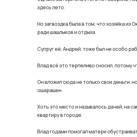
здесь лето.
Но загвоздка была в том, что хозяйка из 
ради шашлыков и отдыха.
Супруг её, Андрей, тоже был не особо раб
Влад всё это терпеливо сносил, потому чт
Он вложил сюда не только свои деньги, но
ошарашен.
Хоть это место и называлось дачей, на с
квартиру в городе.
Влад годами помогал матери обустраиват