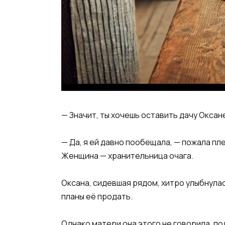
— Значит, ты хочешь оставить дачу Оксан
— Да, я ей давно пообещала, — пожала пл
Женщина — хранительница очага.
Оксана, сидевшая рядом, хитро улыбнулась
планы её продать.
Однако матери она этого не говорила, под