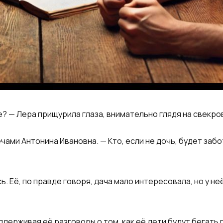
е? — Лера прищурила глаза, внимательно глядя на свекро
ечами Антонина Ивановна. — Кто, если не дочь, будет за
. Её, по правде говоря, дача мало интересовала, но у не
держивая её разговоры о том, как её дети будут бегать п