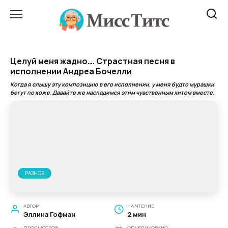
Перейти
к
содержанию
Целуй меня жадно…. Страстная песня в
исполнении Андреа Бочелли
Когда я слышу эту композицию в его исполнении, у меня будто мурашки
бегут по коже. Давайте же насладимся этим чувственным хитом вместе.
РАЗНОЕ
АВТОР
НА ЧТЕНИЕ
Эллина Гофман
2 мин
ПРОСМОТРОВ
ОПУБЛИКОВАНО