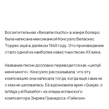
Восхитительная «Bеsame mucho» в жанре болеро,
была написана мексиканкой Консуэло Веласкес
Торрес ещё в далёком 1940 году. Это произведение
стало одной из наиболее известных песен XX века.
Название песни дословно переводится как «целуй
меня много». Консуэло рассказывала, что эту
композицию она написала тогда, когда ещё сама ни
с кем не целовалась. Её вдохновила ария «Quejas, o
la Maja y el Ruiseñor» из оперы испанского
композитора Энрике Гранадоса «Гойески»