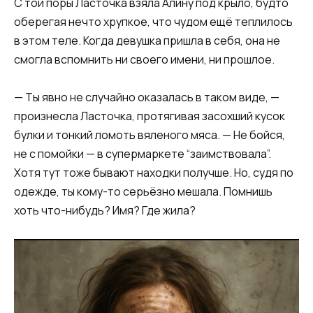
С той поры Ласточка взяла Алину под крыло, будто
оберегая нечто хрупкое, что чудом ещё теплилось
в этом теле. Когда девушка пришла в себя, она не
смогла вспомнить ни своего имени, ни прошлое.
— Ты явно не случайно оказалась в таком виде, —
произнесла Ласточка, протягивая засохший кусок
булки и тонкий ломоть вяленого мяса. — Не бойся,
не с помойки — в супермаркете “заимствовала”.
Хотя тут тоже бывают находки получше. Но, судя по
одежде, ты кому-то серьёзно мешала. Помнишь
хоть что-нибудь? Имя? Где жила?