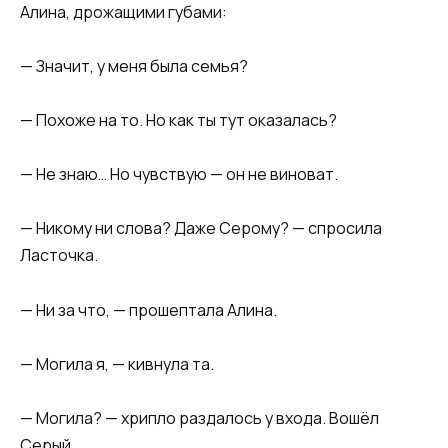
Алина, дрожащими губами:
— Значит, у меня была семья?
— Похоже на то. Но как ты тут оказалась?
— Не знаю… Но чувствую — он не виноват.
— Никому ни слова? Даже Серому? — спросила
Ласточка.
— Ни за что, — прошептала Алина.
— Могила я, — кивнула та.
— Могила? — хрипло раздалось у входа. Вошёл
Серый.