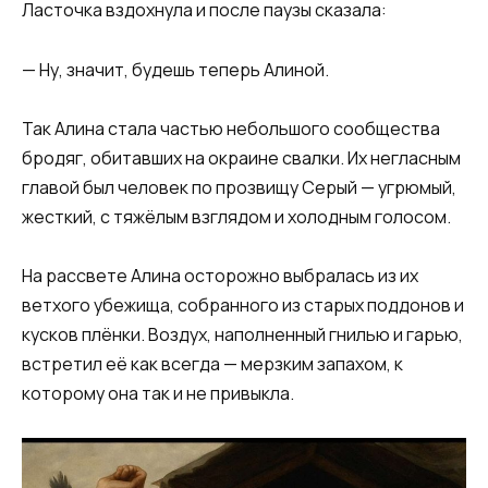
Ласточка вздохнула и после паузы сказала:
— Ну, значит, будешь теперь Алиной.
Так Алина стала частью небольшого сообщества
бродяг, обитавших на окраине свалки. Их негласным
главой был человек по прозвищу Серый — угрюмый,
жесткий, с тяжёлым взглядом и холодным голосом.
На рассвете Алина осторожно выбралась из их
ветхого убежища, собранного из старых поддонов и
кусков плёнки. Воздух, наполненный гнилью и гарью,
встретил её как всегда — мерзким запахом, к
которому она так и не привыкла.