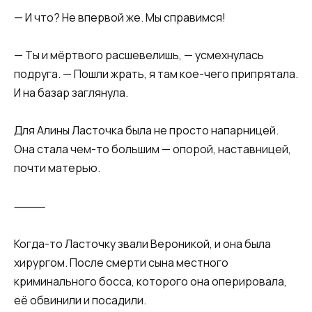
— И что? Не впервой же. Мы справимся!
— Ты и мёртвого расшевелишь, — усмехнулась
подруга. — Пошли жрать, я там кое-чего припрятала.
И на базар заглянула.
Для Алины Ласточка была не просто напарницей.
Она стала чем-то большим — опорой, наставницей,
почти матерью.
⸻
Когда-то Ласточку звали Вероникой, и она была
хирургом. После смерти сына местного
криминального босса, которого она оперировала,
её обвинили и посадили.