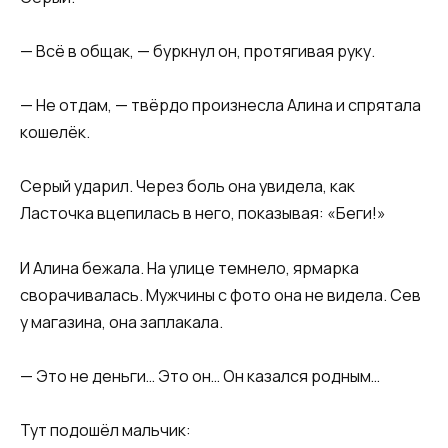
— Всё в общак, — буркнул он, протягивая руку.
— Не отдам, — твёрдо произнесла Алина и спрятала
кошелёк.
Серый ударил. Через боль она увидела, как
Ласточка вцепилась в него, показывая: «Беги!»
И Алина бежала. На улице темнело, ярмарка
сворачивалась. Мужчины с фото она не видела. Сев
у магазина, она заплакала.
— Это не деньги… Это он… Он казался родным…
Тут подошёл мальчик: