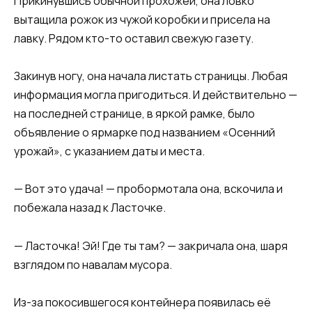
Прикинувшись обычной прохожей, она ловко
вытащила рожок из чужой коробки и присела на
лавку. Рядом кто-то оставил свежую газету.
Закинув ногу, она начала листать страницы. Любая
информация могла пригодиться. И действительно —
на последней странице, в яркой рамке, было
объявление о ярмарке под названием «Осенний
урожай», с указанием даты и места.
— Вот это удача! — пробормотала она, вскочила и
побежала назад к Ласточке.
— Ласточка! Эй! Где ты там? — закричала она, шаря
взглядом по навалам мусора.
Из-за покосившегося контейнера появилась её