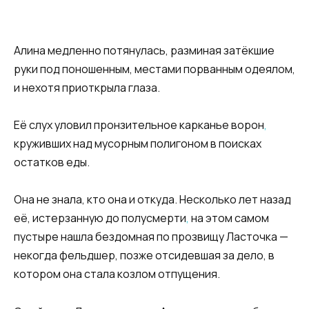
Алина медленно потянулась, разминая затёкшие
руки под поношенным, местами порванным одеялом,
и нехотя приоткрыла глаза.
Её слух уловил пронзительное карканье ворон
,
круживших над мусорным полигоном в поисках
остатков еды.
Она не знала, кто она и откуда. Несколько лет назад
её, истерзанную до полусмерти
,
на этом самом
пустыре нашла бездомная по прозвищу Ласточка —
некогда фельдшер, позже отсидевшая за дело, в
котором она стала козлом отпущения.