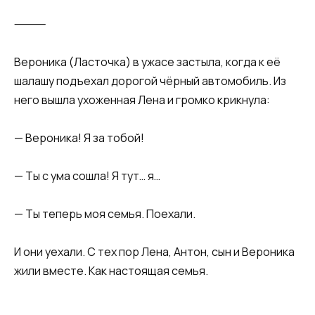
⸻
Вероника (Ласточка) в ужасе застыла, когда к её
шалашу подъехал дорогой чёрный автомобиль. Из
него вышла ухоженная Лена и громко крикнула:
— Вероника! Я за тобой!
— Ты с ума сошла! Я тут… я…
— Ты теперь моя семья. Поехали.
И они уехали. С тех пор Лена, Антон, сын и Вероника
жили вместе. Как настоящая семья.