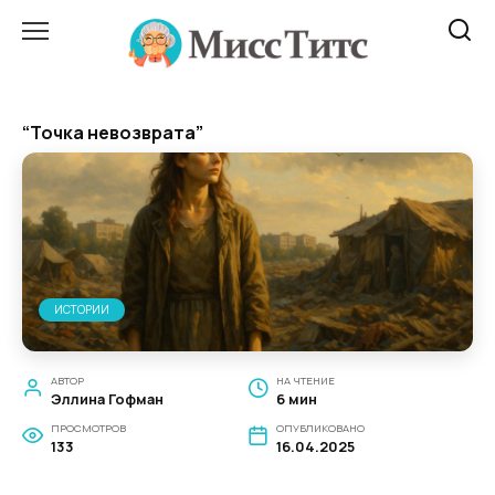
Перейти
к
содержанию
“Точка невозврата”
ИСТОРИИ
АВТОР
НА ЧТЕНИЕ
Эллина Гофман
6 мин
ПРОСМОТРОВ
ОПУБЛИКОВАНО
133
16.04.2025