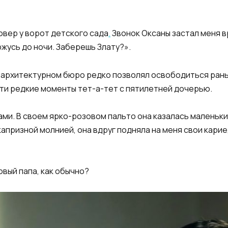
овер у ворот детского сада
.
Звонок Оксаны застал меня в
ржусь до ночи. Заберешь Злату?».
 архитектурном бюро редко позволял освободиться раньше
эти редкие моменты тет-а-тет с пятилетней дочерью.
зами. В своем ярко-розовом пальто она казалась маленьк
капризной молнией, она вдруг подняла на меня свои карие,
овый папа, как обычно?