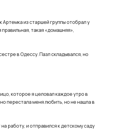
к Артемка из старшей группы отобрал у
ая правильная, такая «домашняя»,
сестре в Одессу. Пазл складывался, но
Лицо, которое я целовал каждое утро в
но перестала меня любить, но не нашла в
 на работу, и отправился к детскому саду