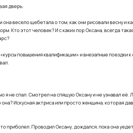
вая дверь.
 она весело щебетала о том, как они рисовали весну и ка
торм. Кто этот человек? И с каких пор Оксана, всегда так
арс?
 «курсы повышения квалификации» и внезапные поездки к 
вал.
 я не спал. Смотрел на спящую Оксану и не узнавал её. 
о она? Искусная актриса или просто женщина, которая дав
что приболел. Проводил Оксану, дождался, пока она уедет