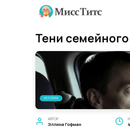
Перейти
к
содержанию
Тени семейного
ИСТОРИИ
АВТОР
Н
Эллина Гофман