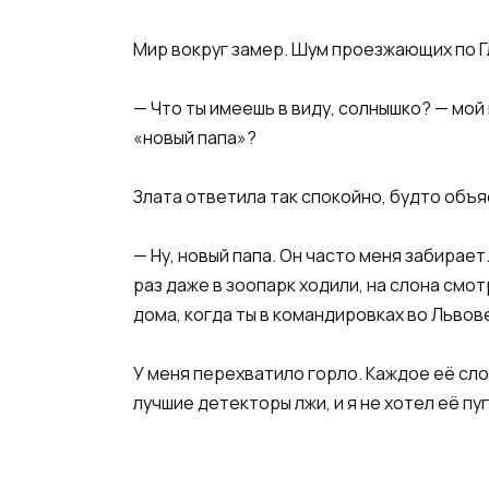
Мир вокруг замер. Шум проезжающих по Гл
— Что ты имеешь в виду, солнышко? — мой
«новый папа»?
Злата ответила так спокойно, будто объя
— Ну, новый папа. Он часто меня забирает
раз даже в зоопарк ходили, на слона смо
дома, когда ты в командировках во Львов
У меня перехватило горло. Каждое её сло
лучшие детекторы лжи, и я не хотел её пуг