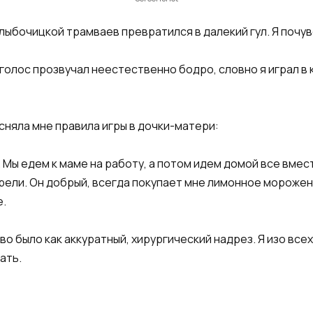
ыбочицкой трамваев превратился в далекий гул. Я почувс
 голос прозвучал неестественно бодро, словно я играл в 
сняла мне правила игры в дочки-матери:
. Мы едем к маме на работу, а потом идем домой все вмес
трели. Он добрый, всегда покупает мне лимонное морожено
е.
во было как аккуратный, хирургический надрез. Я изо все
ать.