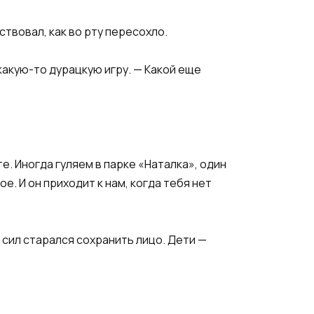
твовал, как во рту пересохло.
какую-то дурацкую игру. — Какой еще
те. Иногда гуляем в парке «Наталка», один
е. И он приходит к нам, когда тебя нет
х сил старался сохранить лицо. Дети —