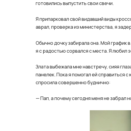
готовились выпустить свои свечи.
Я припарковал свой видавший виды кросс
аврал, проверка из министерства, я заде
Обычно дочку забирала она. Мой график в
я с радостью сорвался с места. Я любил 
Злата выбежала мне навстречу, сияя гла
панелек. Пока я помогал ей справиться с 
спросила совершенно буднично:
— Пап, а почему сегодня меня не забрал н