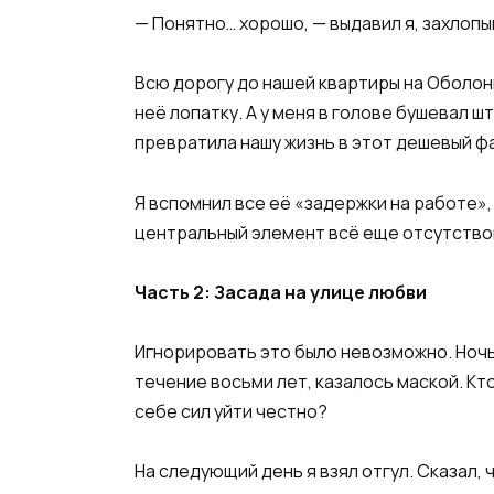
— Понятно… хорошо, — выдавил я, захлопы
Всю дорогу до нашей квартиры на Оболони
неё лопатку. А у меня в голове бушевал ш
превратила нашу жизнь в этот дешевый ф
Я вспомнил все её «задержки на работе»,
центральный элемент всё еще отсутство
Часть 2: Засада на улице любви
Игнорировать это было невозможно. Ночью
течение восьми лет, казалось маской. Кт
себе сил уйти честно?
На следующий день я взял отгул. Сказал, 