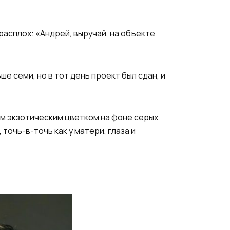
расплох: «Андрей, выручай, на объекте
 семи, но в тот день проект был сдан, и
им экзотическим цветком на фоне серых
 точь-в-точь как у матери, глаза и