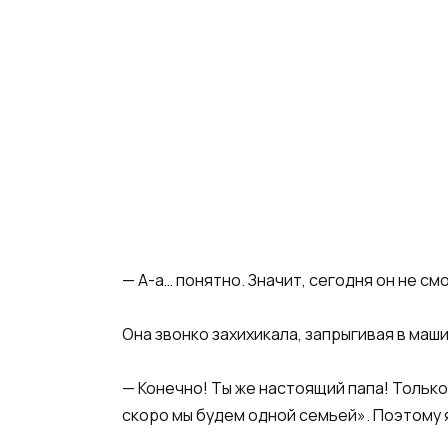
— А-а… понятно. Значит, сегодня он не смо
Она звонко захихикала, запрыгивая в маши
— Конечно! Ты же настоящий папа! Только 
скоро мы будем одной семьей». Поэтому я