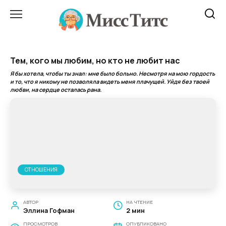
Перейти
к
содержанию
Тем, кого мы любим, но кто не любит нас
Я бы хотела, чтобы ты знал: мне было больно. Несмотря на мою гордость
и то, что я никому не позволяла видеть меня плачущей. Уйдя без твоей
любви, на сердце осталась рана.
ОТНОШЕНИЯ
АВТОР
НА ЧТЕНИЕ
Эллина Гофман
2 мин
ПРОСМОТРОВ
ОПУБЛИКОВАНО