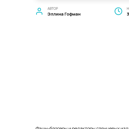
АВТОР
Н
Эллина Гофман
Фэшн-блогеры и редакторы глянцевых издан