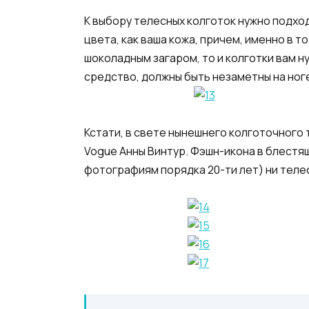
К выбору телесных колготок нужно подхо
цвета, как ваша кожа, причем, именно в т
шоколадным загаром, то и колготки вам н
средство, должны быть незаметны на ноге
Кстати, в свете нынешнего колготочног
Vogue Анны Винтур. Фэшн-икона в блестящи
фотографиям порядка 20-ти лет) ни телес