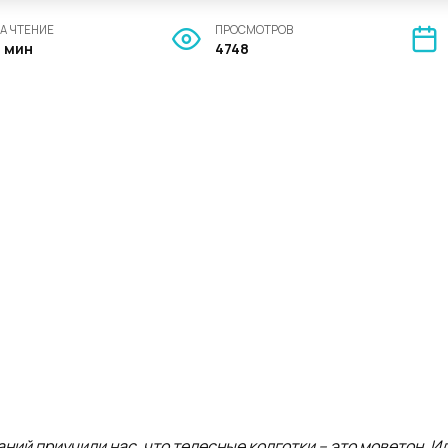
А ЧТЕНИЕ
ПРОСМОТРОВ
3 мин
4748
ий приучили нас, что телесные колготки – это моветон. Ид