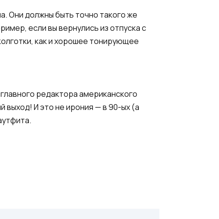
а. Они должны быть точно такого же
пример, если вы вернулись из отпуска с
 колготки, как и хорошее тонирующее
 главного редактора американского
выход! И это не ирония — в 90-ых (а
аутфита.