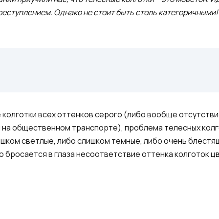
реступлением. Однако не стоит быть столь категоричными!
 колготки всех оттенков серого (либо вообще отсутствие
 на общественном транспорте), проблема телесных колгот
шком светлые, либо слишком темные, либо очень блестя
 бросается в глаза несоответствие оттенка колготок цв