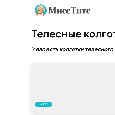
Перейти
к
содержанию
Телесные колго
У вас есть колготки телесного
РАЗНОЕ