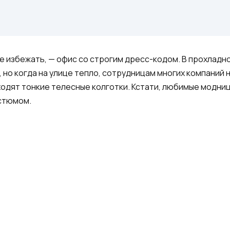
не избежать, — офис со строгим дресс-кодом. В прохладно
но когда на улице тепло, сотрудницам многих компаний
ходят тонкие телесные колготки. Кстати, любимые модни
стюмом.