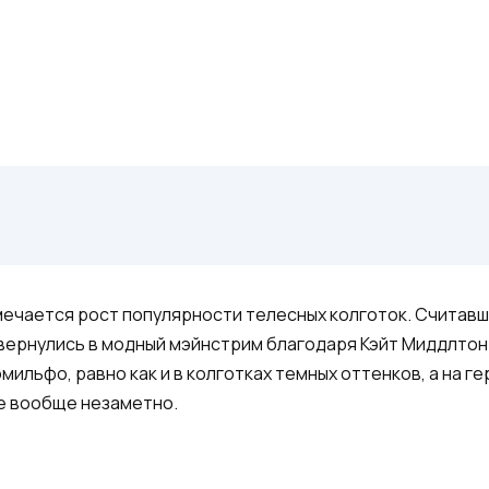
мечается рост популярности телесных колготок. Считав
вернулись в модный мэйнстрим благодаря Кэйт Миддлтон
мильфо, равно как и в колготках темных оттенков, а на 
е вообще незаметно.