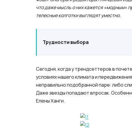
что даже мысль о них кажется «модным» п
телесные колготки выглядят уместно.
Трудности выбора
Сегодня, когда у трендсеттеров в почете
условиях нашего климата и передвижения
неправильно подобранной паре: либо сли
Даже звезды попадают впросак. Особенно
Елены Ханги.