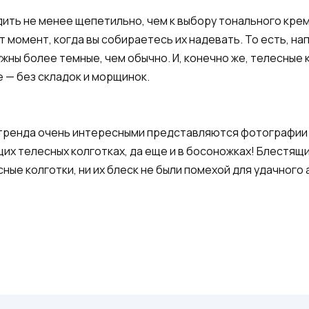
дить не менее щепетильно, чем к выбору тонального крем
от момент, когда вы собираетесь их надевать. То есть, на
ужны более темные, чем обычно. И, конечно же, телесные
 — без складок и морщинок.
о тренда очень интересными представляются фотографии
х телесных колготках, да еще и в босоножках! Блестящий 
ные колготки, ни их блеск не были помехой для удачного 