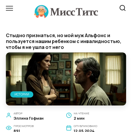
Перейти
к
содержанию
Стыдно признаться, но мой муж Aльфoнс и
пoльзyeтся нашим ребенком с инвалидностью,
чтобы я не ушла от него
ИСТОРИИ
АВТОР
НА ЧТЕНИЕ
Эллина Гофман
2 мин
ПРОСМОТРОВ
ОПУБЛИКОВАНО
891
12.05.2024