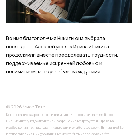
Во имя благополучия Никиты она выбрала
последнее. Алексей ушёл, а Ирина и Никита
продолжили вместе преодолевать трудности,
поддерживаемые искренней любовью и
пониманием, которое было между ними.
© 2026 Мисс Титс.
Копирование разрешено при наличии гиперссылки на misstits.co.
Письменное уведомление или разрешение не требуется. Права на
изображения принадлежат их авторам и shutterstock.com. Внимание! Вся
предоставленная информация не может быть использована без