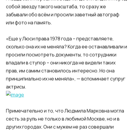
собой звезду такого масштаба, то сразу же
забывали обо всём и просили заветный автограф
или фото на память.
«Еще у Люси права 1978 года – представляете,
сколько она их не меняла? Когда ее останавливали и
просили посмотреть документы, то сотрудники
впадали в ступор – они никогда не видели таких
прав, им самим становилось интересно. Но она
принципиально их не меняла», — вспоминает супруг
актрисы.
Примечательно и то, что Людмила Марковна могла
сесть за руль не только в любимой Москве, но и в
других городах. Они с мужем не раз совершали