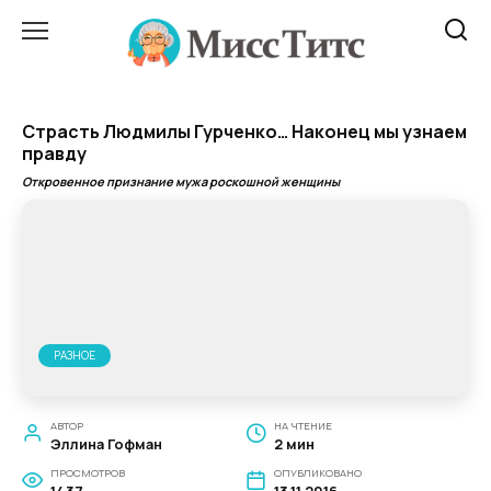
Перейти
к
содержанию
Страсть Людмилы Гурченко… Наконец мы узнаем
правду
Откровенное признание мужа роскошной женщины
РАЗНОЕ
АВТОР
НА ЧТЕНИЕ
Эллина Гофман
2 мин
ПРОСМОТРОВ
ОПУБЛИКОВАНО