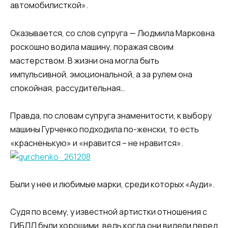
автомобилисткой».
Оказывается, со слов супруга — Людмила Марковна
роскошно водила машину, поражая своим
мастерством. В жизни она могла быть
импульсивной, эмоциональной, а за рулем она
спокойная, рассудительная…
Правда, по словам супруга знаменитости, к выбору
машины Гурченко подходила по-женски, то есть
«красненькую» и «нравится – не нравится».
Были у нее и любимые марки, среди которых «Ауди».
Судя по всему, у известной артистки отношения с
ГИБДД были хорошими, ведь когда они видели перед