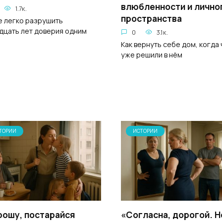
влюбленности и лично
1.7к.
пространства
е легко разрушить
дцать лет доверия одним
0
3.1к.
Как вернуть себе дом, когда
уже решили в нём
ТОРИИ
ИСТОРИИ
рошу, постарайся
«Согласна, дорогой. Н