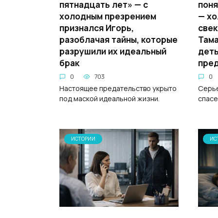
пятнадцать лет» — с
поня
холодным презрением
— хо
признался Игорь,
свек
разоблачая тайны, которые
Тама
разрушили их идеальный
деть
брак
пред
0
703
0
Настоящее предательство укрыто
Серье
под маской идеальной жизни.
спасе
ИСТОРИИ
ИС