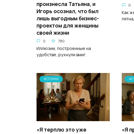
произнесла Татьяна, и
0
Игорь осознал, что был
Как ж
лишь выгодным бизнес-
пятна
проектом для женщины
своей жизни
0
780
Иллюзии, построенные на
удобстве, рухнули вмиг.
ИСТОРИИ
ИС
«Я терплю это уже
«Я п