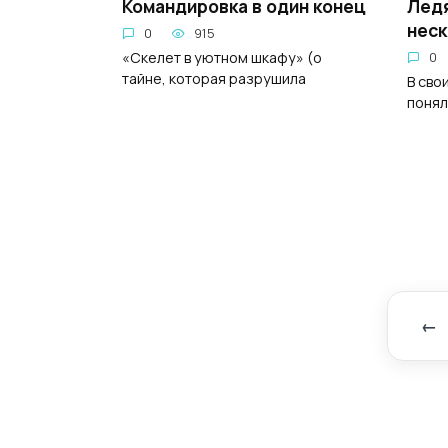
Командировка в один конец
Ледя
неск
0
915
«Скелет в уютном шкафу» (о
0
тайне, которая разрушила
В сво
понял