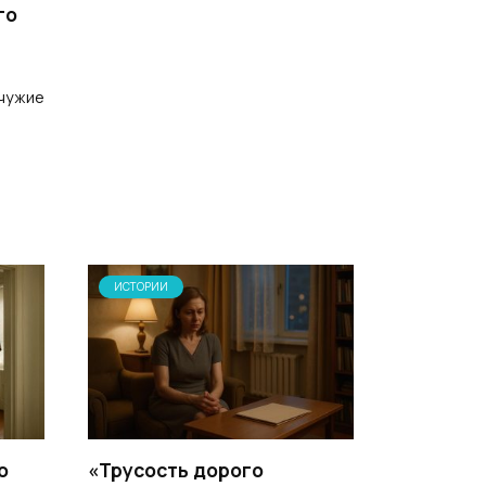
го
 чужие
ИСТОРИИ
о
«Трусость дорого