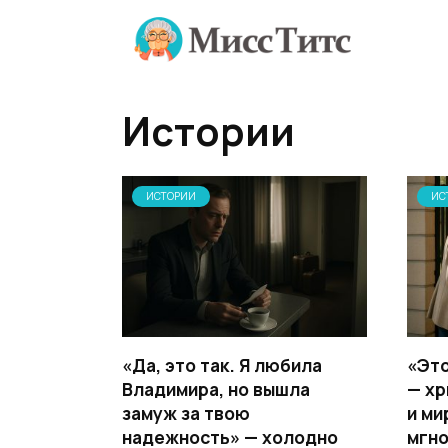
Перейти
к
содержанию
Истории
ИСТОРИИ
ИС
«Да, это так. Я любила
«Это
Владимира, но вышла
— хр
замуж за твою
и ми
надежность» — холодно
мгн