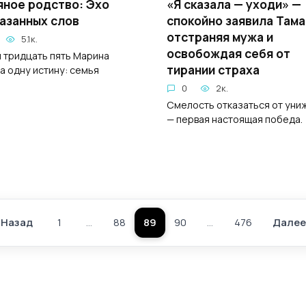
ное родство: Эхо
«Я сказала — уходи» —
азанных слов
спокойно заявила Тама
отстраняя мужа и
5.1к.
освобождая себя от
и тридцать пять Марина
тирании страха
а одну истину: семья
0
2к.
Смелость отказаться от уни
— первая настоящая победа.
Назад
1
…
88
89
90
…
476
Далее
Пагинация
записей