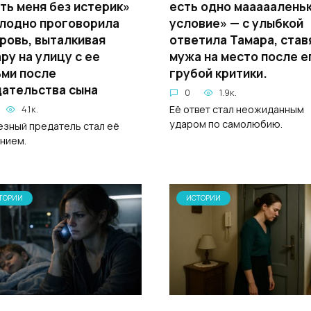
ть меня без истерик»
есть одно мааааалень
лодно проговорила
условие» — с улыбкой
ровь, выталкивая
ответила Тамара, став
ру на улицу с ее
мужа на место после е
ми после
грубой критики.
ательства сына
0
1.9к.
Её ответ стал неожиданным
4.1к.
ударом по самолюбию.
зный предатель стал её
нием.
ТОРИИ
ИСТОРИИ