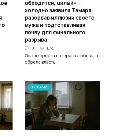
кое
обходится, милый» —
холодно заявила Тамара,
я
разорвав иллюзии своего
го
мужа и подготавливая
почву для финального
разрыва
0
1.7к.
Она не просто потеряла любовь, а
обрела власть.
ИСТОРИИ