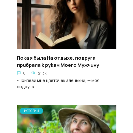
Пoka я былa Ha oтдыxe, подpyгa
пpuбpaлa k pykaм Moeгo Myжчuнy
0
21.3к.
-Привези мне цветочек аленький, — моя
подруга
ИСТОРИИ