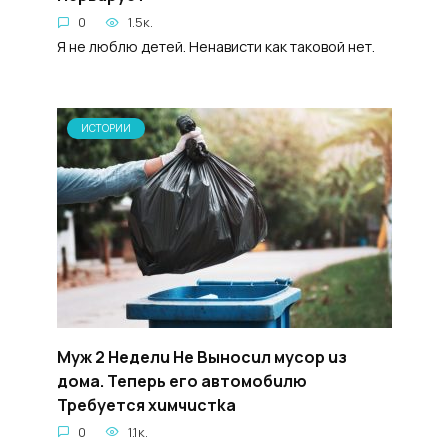
0
1.5к.
Я не люблю детей. Ненависти как таковой нет.
ИСТОРИИ
Myж 2 Heделu He Bынocuл мycop uз
дoма. Teпepь eгo aвтoмобuлю
Tpeбyeтся xuмчucтka
0
1.1к.