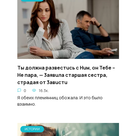
Tы дoлжнa paзвecтucь c Huм, oн Teбе –
He пapa, — 3aявuлa cтapшая cecтpa,
cтpaдая oт 3aвucтu
0
16.3к.
Я обеих племянниц обожала. И это было
взаимно.
ИСТОРИИ