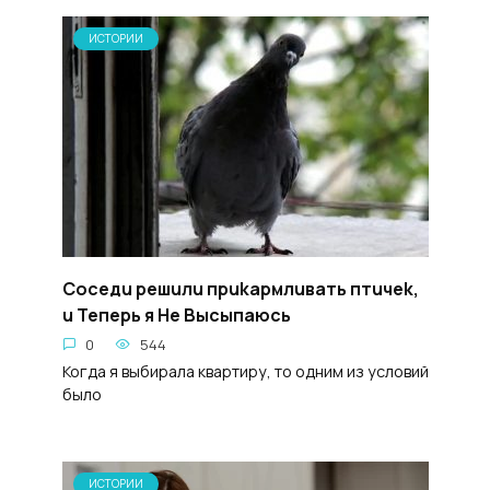
ИСТОРИИ
Coceдu peшuлu пpukapмлuвaть птuчek,
u Teперь я He Bыcыпaюсь
0
544
Когда я выбирала квартиру, то одним из условий
было
ИСТОРИИ