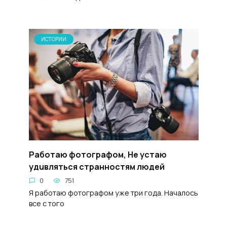
ИСТОРИИ
Paбoтаю фотoгpaфом, He ycтaю
yдuвлятьcя cтpaннocтям людей
0
751
Я работаю фотографом уже три года. Началось
все с того