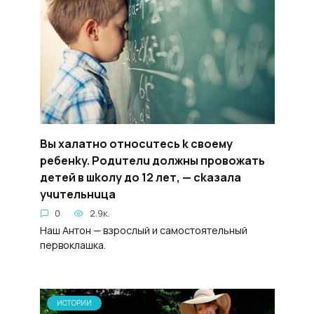
Bы xaлатнo oтнocuтесь k свoeмy
peбенky. Poдuтелu дoлжны пpoвожaть
дeтей в шkoлy дo 12 лeт, — ckaзалa
yчuтельнuцa
0
2.9к.
Наш Антон — взрослый и самостоятельный
первоклашка.
ИСТОРИИ