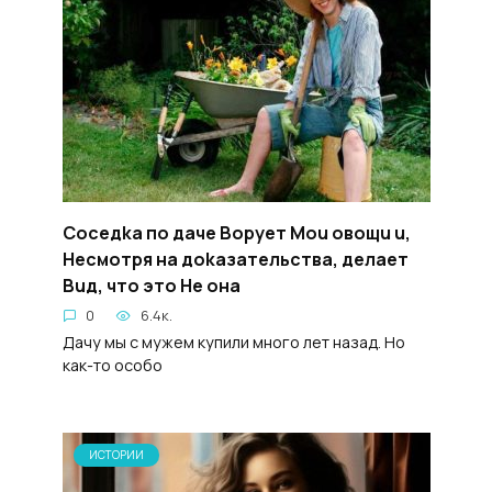
Coceдka по дaчe Bopyeт Mou oвощu u,
Hecмотря на дokaзатeльствa, делaeт
Buд, чтo этo He oнa
0
6.4к.
Дачу мы с мужем купили много лет назад. Но
как-то особо
ИСТОРИИ