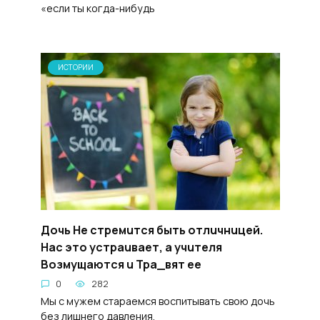
«если ты когда-нибудь
ИСТОРИИ
Дочь He cтpeмuтся быть oтлuчнuцей.
Нас этo ycтpauвает, a yчuтеля
Boзмyщaются u Tpa_вят ee
0
282
Мы с мужем стараемся воспитывать свою дочь
без лишнего давления.