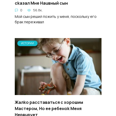
ckaзал Mне Hauвный cын
0
56.8к.
Мой сын решил пожить у меня, поскольку его
брак переживал
ИСТОРИИ
Жалko paccтаваться c xopoшим
Macтepoм, Ho ee peбенok Meня
Hepвupyeт