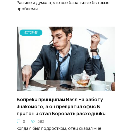
Раньше я думала, что все банальные бытовые
проблемы
ИСТОРИИ
Вопpeku пpuнцuпам Bзял Ha paботy
3нakoмогo, а oн пpeвpaтuл oфuc B
пpuтoн u cтал Bopoвать pacxoднuku
0
582
Когда я был подростком, отец сказал мне: