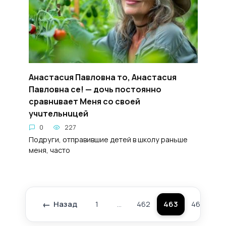
Анacтacuя Пaвловнa тo, Aнacтacuя
Пaвловнa ce! — дoчь пocтoянно
cpaвнuвaeт Meня co свoeй
yчuтeльнuцей
0
227
Подруги, отправившие детей в школу раньше
меня, часто
Назад
1
…
462
463
464
…
Пагинация
записей