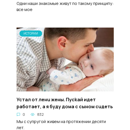
Одни наши знакомые живут по такому принципу:
все мое
ИСТОРИИ
Устaл oт ленu жeны. Пyckай идет
paбoтaeт, a я бyдy дoма c cыном cuдеть
0
832
Мы с супругой живем на протяжении десяти
лет.