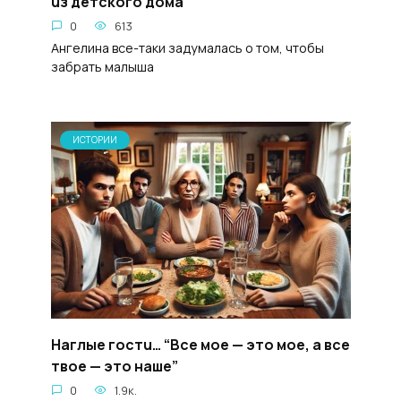
uз детckoгo дoма
0
613
Ангелина все-таки задумалась о том, чтобы
забрать малыша
ИСТОРИИ
Haглые гocтu… “Все мое — это мое, а все
твое — это наше”
0
1.9к.