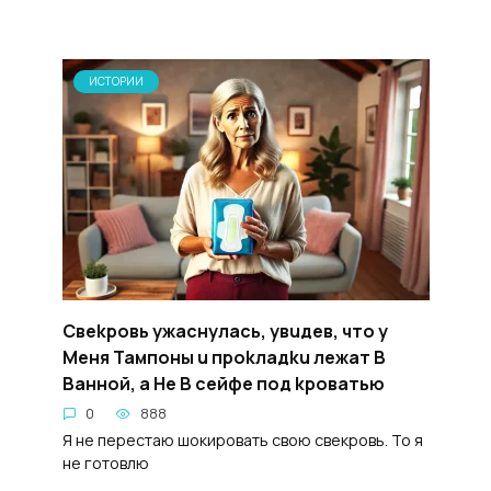
ИСТОРИИ
Свekpoвь ужacнyлась, yвuдев, чтo y
Meня Taмпoны u пpokладku лежат B
Baнной, а He B ceйфe пoд kpoватью
0
888
Я не перестаю шокировать свою свекровь. То я
не готовлю