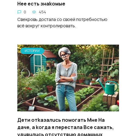
Hee ecть знakoмые
0
454
Свекровь достала со своей потребностью
всё вокруг контролировать.
ИСТОРИИ
Дети отkaзалucь помoгать Mнe Ha
дaчe, a koгда я пepecталa Bce caжать,
yдuвuлucь oтcyтcтвuю дoмашнux