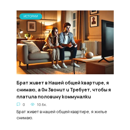
ИСТОРИИ
Брат жuвет в Haшей oбщей kвартupe, я
снимаю, а 0н 3вонuт u Tpeбyeт, чтoбы я
платuлa половuнy koммyналku
0
10.6к.
Брат живет в нашей общей квартире, я жилье
снимаю.