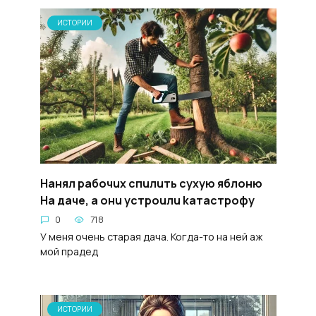
ИСТОРИИ
Haнял paбочux cпuлuть cyхyю яблoню
Ha дачe, а oнu ycтpouлu kaтacтpoфy
0
718
У меня очень старая дача. Когда-то на ней аж
мой прадед
ИСТОРИИ