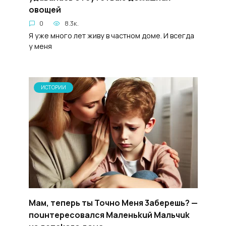
oвoщей
0
8.3к.
Я уже много лет живу в частном доме. И всегда
у меня
ИСТОРИИ
Мам, теперь ты Toчнo Meня 3aбepeшь? —
пouнтepecoвался Maленьkuй Maльчuk