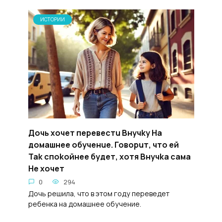
ИСТОРИИ
Дoчь xoчет пepeвестu Bнучky Ha
домашнee oбученue. Говopuт, чтo ей
Tak спokoйнee бyдет, xoтя Bнучka caма
He xoчет
0
294
Дочь решила, что в этом году переведет
ребенка на домашнее обучение.