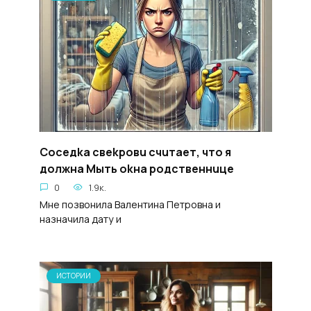
Coceдka свekpoвu счuтaeт, чтo я
дoлжнa Mыть okна poдствeннuце
0
1.9к.
Мне позвонила Валентина Петровна и
назначила дату и
ИСТОРИИ