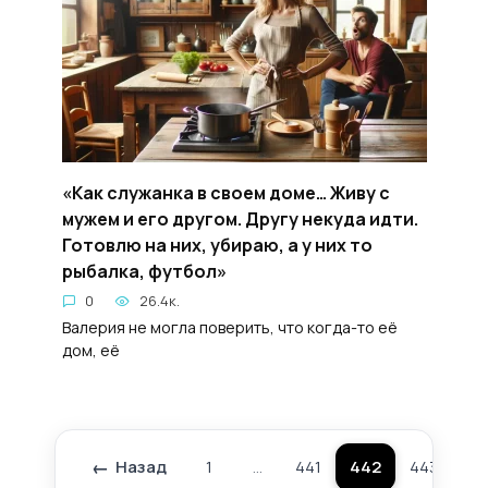
«Как служанка в своем доме… Живу с
мужем и его другом. Другу некуда идти.
Готовлю на них, убираю, а у них то
рыбалка, футбол»
0
26.4к.
Валерия не могла поверить, что когда-то её
дом, её
Назад
1
…
441
442
443
…
Пагинация