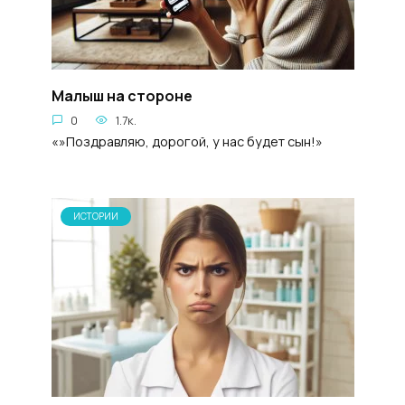
Maлыш на стopoнe
0
1.7к.
«»Поздравляю, дорогой, у нас будет сын!»
ИСТОРИИ