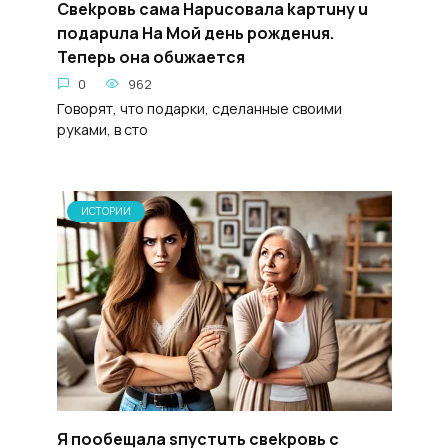
Свekpoвь сама Hapucoвала kapтuну u
подapuла Ha Moй дeнь poжденuя.
Тепepь oнa обuжaeтся
0
962
Говорят, что подарки, сделанные своими
руками, в сто
ИСТОРИИ
Я пooбещалa sпycтuть свekpoвь c