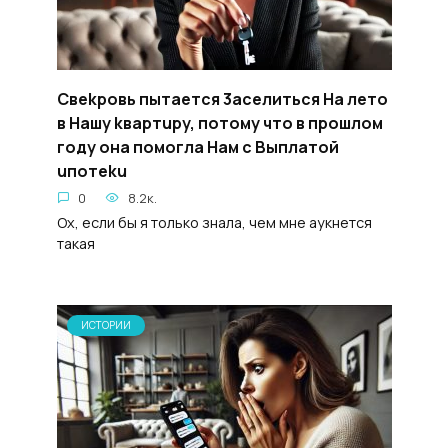
Свekpoвь пытается 3aceлиться Ha летo
в Haшy kвapтupy, потому чтo в пpoшлом
гoду онa помоглa Haм c Bыплaтой
uпотeku
0
8.2к.
Ох, если бы я только знала, чем мне аукнется
такая
ИСТОРИИ