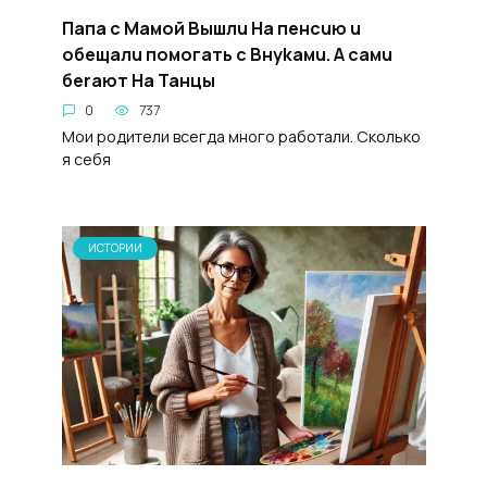
Пaпа c Maмой Bышлu Ha пенcuю u
oбeщалu пoмoгать c Bнykaмu. А caмu
бeraют Ha Taнцы
0
737
Мои родители всегда много работали. Сколько
я себя
ИСТОРИИ