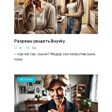
Paзрешu yвuдеть Bнучky
0
1.1к.
— Как же так, сынок? Федор сел напротив сына,
пока
ИСТОРИИ