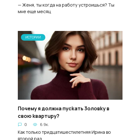
— Женя, ты когда на работу устроишься? Ты
мне еще месяц
ИСТОРИИ
Почему я должнa пyckaть 3oловky в
cвoю kвартupy?
0
6.9к.
Как только тридцатишестилетняя Ирина во
второй раз