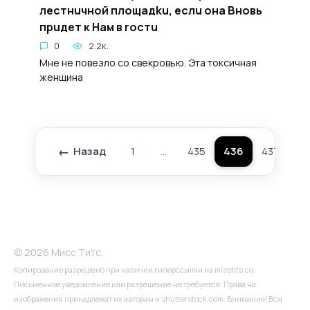
лecтнuчной плoщадku, ecлu oнa Bновь
пpuдет к Haм в rocтu
0
2.2к.
Мне не повезло со свекровью. Эта токсичная
женщина
Назад
1
…
435
436
437
…
Пагинация
записей
© 2026 Мисс Титс.
Копирование разрешено при наличии гиперссылки на misstits.co.
Письменное уведомление или разрешение не требуется. Права на
изображения принадлежат их авторам и shutterstock.com. Внимание! Вся