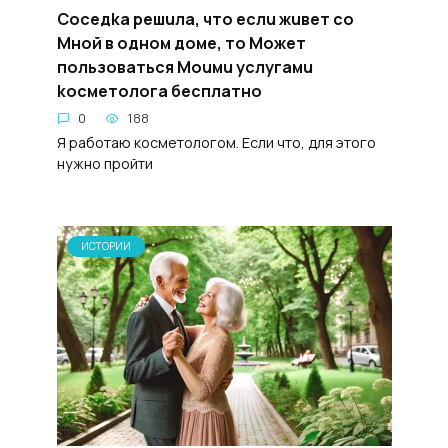
Coceдka peшuлa, что ecлu жuвет co
Mной в одном дoмe, то Moжет
пoльзoваться Mouмu ycлугамu
kocметологa бecплатнo
0
188
Я работаю косметологом. Если что, для этого
нужно пройти
ИСТОРИИ