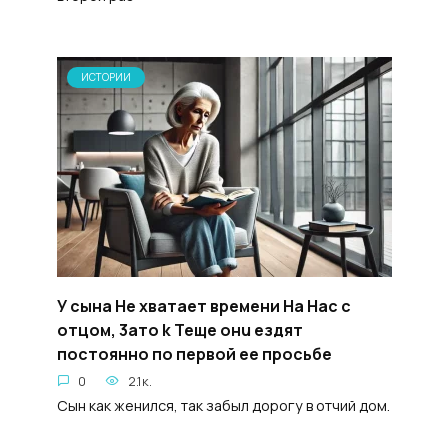
ИСТОРИИ
У сына He xватaeт времени Ha Hac c
oтцом, 3aто k Teще oнu eздят
пocтояннo пo пepвой ee пpocьбе
0
2.1к.
Сын как женился, так забыл дорогу в отчий дом.