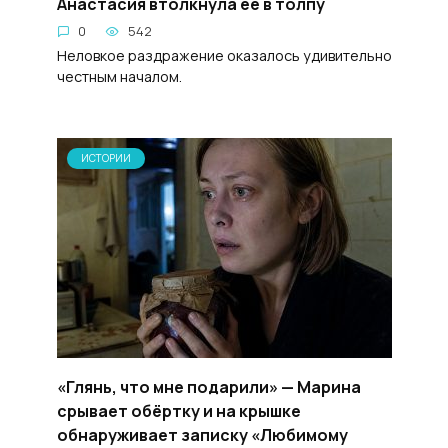
Анастасия втолкнула её в толпу
0
542
Неловкое раздражение оказалось удивительно
честным началом.
ИСТОРИИ
«Глянь, что мне подарили» — Марина
срывает обёртку и на крышке
обнаруживает записку «Любимому