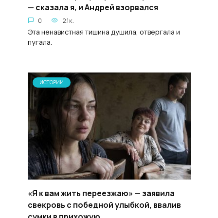
— сказала я, и Андрей взорвался
0
2.1к.
Эта ненавистная тишина душила, отвергала и
пугала.
ИСТОРИИ
«Я к вам жить переезжаю» — заявила
свекровь с победной улыбкой, ввалив
сумки в прихожую