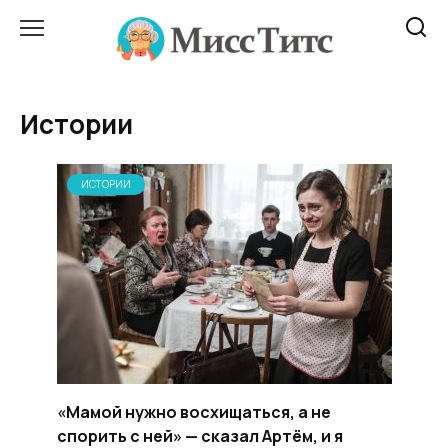
Перейти
к
содержанию
Истории
ИСТОРИИ
«Мамой нужно восхищаться, а не
спорить с ней» — сказал Артём, и я