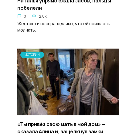
Наталья упрямо сжала засов, пальцы
побелели
0
2.8к.
Жестоко и несправедливо, что ей пришлось
молчать.
ИСТОРИИ
«Ты привёз свою мать в мой дом» —
сказала Алина и, защёлкнув замки