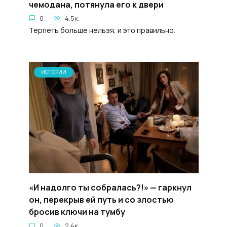
чемодана, потянула его к двери
0
4.5к.
Терпеть больше нельзя, и это правильно.
ИСТОРИИ
«И надолго ты собралась?!» — гаркнул
он, перекрыв ей путь и со злостью
бросив ключи на тумбу
0
2.4к.