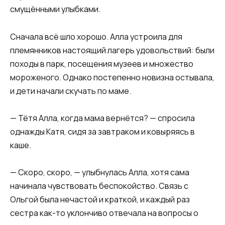
смущёнными улыбками.
Сначала всё шло хорошо. Алла устроила для
племянников настоящий лагерь удовольствий: были
походы в парк, посещения музеев и множество
мороженого. Однако постепенно новизна остывала,
и дети начали скучать по маме.
— Тётя Алла, когда мама вернётся? — спросила
однажды Катя, сидя за завтраком и ковыряясь в
каше.
— Скоро, скоро, — улыбнулась Алла, хотя сама
начинала чувствовать беспокойство. Связь с
Ольгой была нечастой и краткой, и каждый раз
сестра как-то уклончиво отвечала на вопросы о