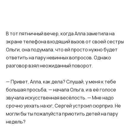
В тот пятничный вечер, когда Алла заметила на
экране телефона входящий вызов от своей сестры
Ольги, она подумала
,
что ей просто нужно будет
ответить на пару невинных вопросов. Однако
разговор взял неожиданный поворот.
— Привет, Алла, как дела? Слушай, у меня к тебе
большая просьба, — начала Ольга, и в её голосе
звучала искусственная весёлость. — Мне надо
срочно уехать на юг, Сергей устроил сюрприз. Не
могли бы ты пожалуйста приютить детей на пару
недель?