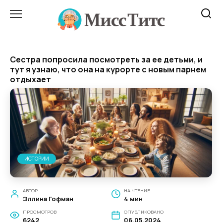
Перейти
к
содержанию
Сестра попросила посмотреть за ее детьми, и
тут я узнаю, что она на курорте с новым парнем
отдыхает
ИСТОРИИ
АВТОР
НА ЧТЕНИЕ
Эллина Гофман
4 мин
ПРОСМОТРОВ
ОПУБЛИКОВАНО
6242
06.05.2024