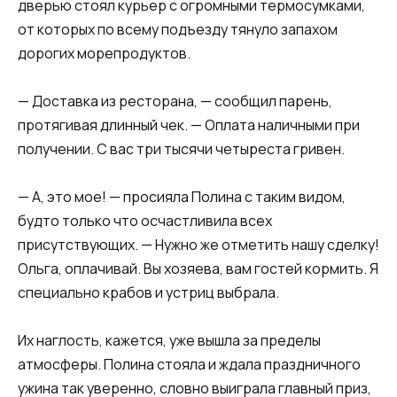
дверью стоял курьер с огромными термосумками,
от которых по всему подъезду тянуло запахом
дорогих морепродуктов.
— Доставка из ресторана, — сообщил парень,
протягивая длинный чек. — Оплата наличными при
получении. С вас три тысячи четыреста гривен.
— А, это мое! — просияла Полина с таким видом,
будто только что осчастливила всех
присутствующих. — Нужно же отметить нашу сделку!
Ольга, оплачивай. Вы хозяева, вам гостей кормить. Я
специально крабов и устриц выбрала.
Их наглость, кажется, уже вышла за пределы
атмосферы. Полина стояла и ждала праздничного
ужина так уверенно, словно выиграла главный приз,