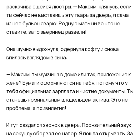
раскачивающейся люстры. — Максим, клянусь, если
ты сейчас не выставишь эту тварь за дверь, я сама
из нее бульон сварю! Родную мать ни во что не
ставите, зато зверинец развели!
Она шумно выдохнула, одернула кофту и снова
впилась взглядом в сына:
— Максим, ты мужчина в доме или так, приложение к
жене? Бумаги оформляются на тебя, потому что у
тебя официальная зарплата и чистые документы. Ты
станешь номинальным владельцем актива. Это не
проблема, а привилегия!
И тут раздался звонок в дверь. Пронзительный звук
на секунду оборвал ее напор. Я пошла открывать. За