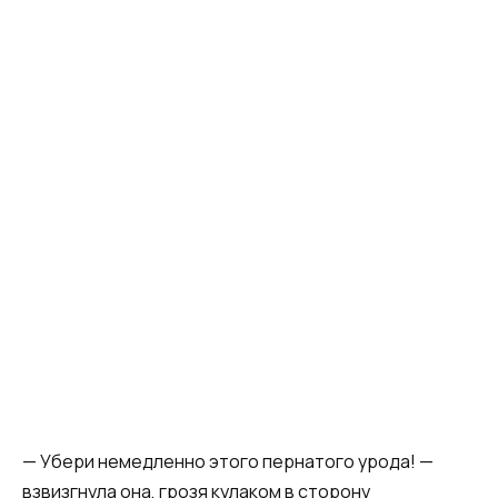
— Убери немедленно этого пернатого урода! —
взвизгнула она, грозя кулаком в сторону