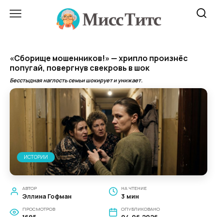
Перейти
к
содержанию
«Сборище мошенников!» — хрипло произнёс
попугай, повергнув свекровь в шок
Бесстыдная наглость семьи шокирует и унижает.
ИСТОРИИ
АВТОР
НА ЧТЕНИЕ
Эллина Гофман
3 мин
ПРОСМОТРОВ
ОПУБЛИКОВАНО