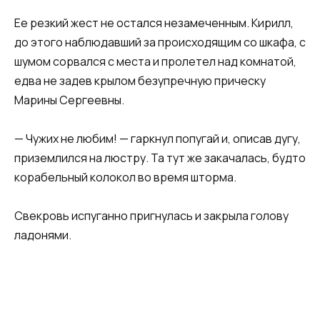
Ее резкий жест не остался незамеченным. Кирилл,
до этого наблюдавший за происходящим со шкафа, с
шумом сорвался с места и пролетел над комнатой,
едва не задев крылом безупречную прическу
Марины Сергеевны.
— Чужих не любим! — гаркнул попугай и, описав дугу,
приземлился на люстру. Та тут же закачалась, будто
корабельный колокол во время шторма.
Свекровь испуганно пригнулась и закрыла голову
ладонями.