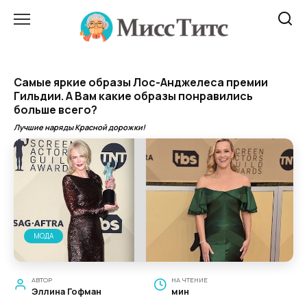
Перейти
к
содержанию
Самые яркие образы Лос-Анджелеса премии
Гильдии. А Вам какие образы понравились
больше всего?
Лучшие наряды Красной дорожки!
МОДА
АВТОР
НА ЧТЕНИЕ
Эллина Гофман
мин