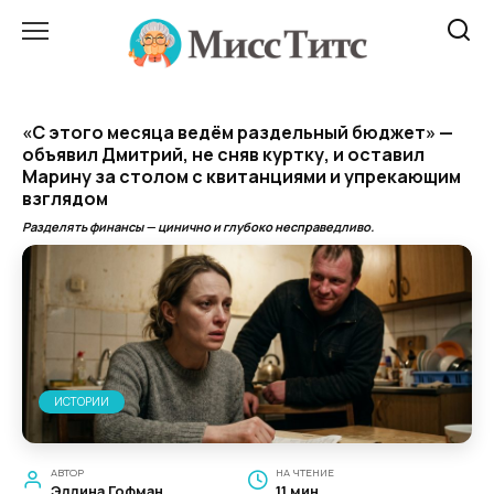
Перейти
к
содержанию
«С этого месяца ведём раздельный бюджет» —
объявил Дмитрий, не сняв куртку, и оставил
Марину за столом с квитанциями и упрекающим
взглядом
Разделять финансы — цинично и глубоко несправедливо.
ИСТОРИИ
АВТОР
НА ЧТЕНИЕ
Эллина Гофман
11 мин