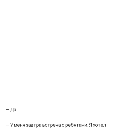
— Да.
— У меня завтра встреча с ребятами. Я хотел