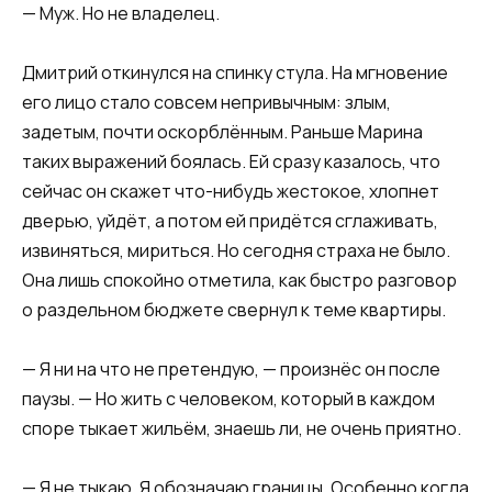
— Муж. Но не владелец.
Дмитрий откинулся на спинку стула. На мгновение
его лицо стало совсем непривычным: злым,
задетым, почти оскорблённым. Раньше Марина
таких выражений боялась. Ей сразу казалось, что
сейчас он скажет что-нибудь жестокое, хлопнет
дверью, уйдёт, а потом ей придётся сглаживать,
извиняться, мириться. Но сегодня страха не было.
Она лишь спокойно отметила, как быстро разговор
о раздельном бюджете свернул к теме квартиры.
— Я ни на что не претендую, — произнёс он после
паузы. — Но жить с человеком, который в каждом
споре тыкает жильём, знаешь ли, не очень приятно.
— Я не тыкаю. Я обозначаю границы. Особенно когда