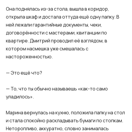
Она поднялась из-за стола, вышла в коридор,
открыла шкаф и достала оттуда ещё одну папку. В
ней лежали гарантийные документы, чеки,
договорённости с мастерами, квитанции по
квартире. Дмитрий проводил её взглядом, в
котором насмешка уже смешалась с
настороженностью.
— Это ещё что?
— То, что ты обычно называешь «как-то само
уладилось».
Марина вернулась на кухню, положила папку на стол
и стала спокойно раскладывать бумаги по стопкам.
Неторопливо, аккуратно, словно занималась