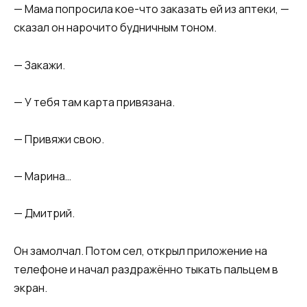
— Мама попросила кое-что заказать ей из аптеки, —
сказал он нарочито будничным тоном.
— Закажи.
— У тебя там карта привязана.
— Привяжи свою.
— Марина…
— Дмитрий.
Он замолчал. Потом сел, открыл приложение на
телефоне и начал раздражённо тыкать пальцем в
экран.