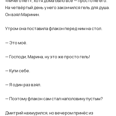
«ничего нет», хотя дома было всё — просто не его.
На четвёртый день у него закончился гель для душа.
Он взял Маринин.
Утром она поставила флакон перед ним на стол.
— Это моё.
— Господи, Марина, ну это же просто гель!
— Купи себе.
— Я один раз взял.
— Поэтому флакон сам стал наполовину пустым?
Дмитрий нахмурился, но вечером принёс из