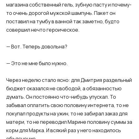
магазина собственный гель, зубную пасту и почему-
то очень дорогой мужской шампунь. Пакет он
поставил на тумбу в ванной так заметно, будто
совершил нечто героическое.
— Вот. Теперь довольна?
— Это не мне было нужно.
Через неделю стало ясно: для Дмитрия раздельный
бюджет оказался не свободой, а обязанностью
думать. Он постоянно что-нибудь упускал. То
забывал оплатить свою половину интернета, то не
покупал продукты на ужин, то не забирал заказ для
матери, то не переводил Марине половину суммы за
корм для Марка. И всякий раз у него находилось
объяснение.