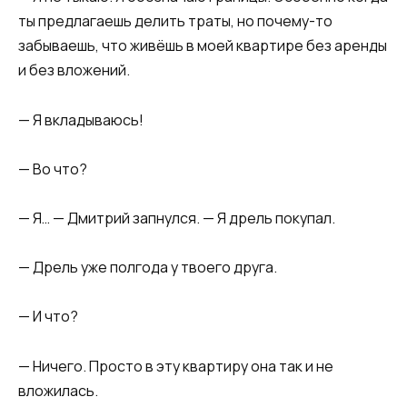
ты предлагаешь делить траты, но почему-то
забываешь, что живёшь в моей квартире без аренды
и без вложений.
— Я вкладываюсь!
— Во что?
— Я… — Дмитрий запнулся. — Я дрель покупал.
— Дрель уже полгода у твоего друга.
— И что?
— Ничего. Просто в эту квартиру она так и не
вложилась.