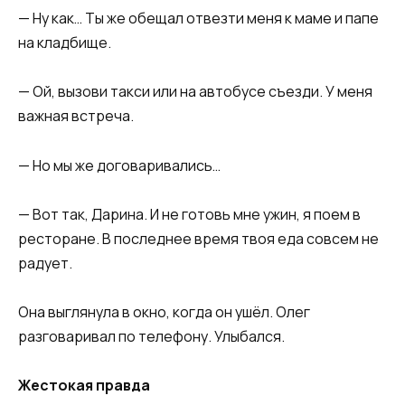
— Ну как… Ты же обещал отвезти меня к маме и папе
на кладбище.
— Ой, вызови такси или на автобусе съезди. У меня
важная встреча.
— Но мы же договаривались…
— Вот так, Дарина. И не готовь мне ужин, я поем в
ресторане. В последнее время твоя еда совсем не
радует.
Она выглянула в окно, когда он ушёл. Олег
разговаривал по телефону. Улыбался.
Жестокая правда