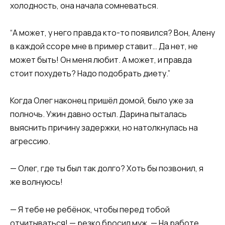
холодность, она начала сомневаться.
“А может, у него правда кто-то появился? Вон, Алену
в каждой ссоре мне в пример ставит… Да нет, не
может быть! Он меня любит. А может, и правда
стоит похудеть? Надо подобрать диету.”
Когда Олег наконец пришёл домой, было уже за
полночь. Ужин давно остыл. Дарина пыталась
выяснить причину задержки, но натолкнулась на
агрессию.
— Олег, где ты был так долго? Хоть бы позвонил, я
же волнуюсь!
— Я тебе не ребёнок, чтобы перед тобой
отчитываться! — резко бросил муж. — На работе