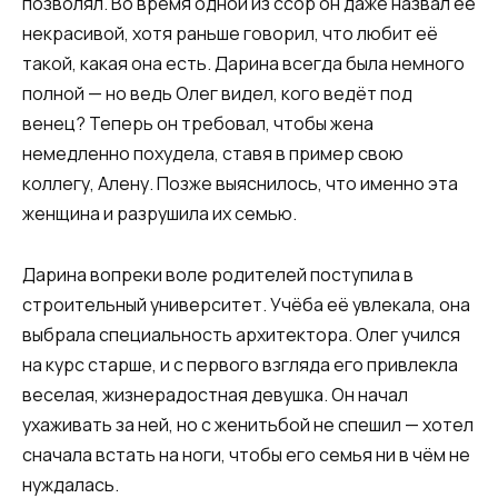
позволял. Во время одной из ссор он даже назвал её
некрасивой, хотя раньше говорил, что любит её
такой, какая она есть. Дарина всегда была немного
полной — но ведь Олег видел, кого ведёт под
венец? Теперь он требовал, чтобы жена
немедленно похудела, ставя в пример свою
коллегу, Алену. Позже выяснилось, что именно эта
женщина и разрушила их семью.
Дарина вопреки воле родителей поступила в
строительный университет. Учёба её увлекала, она
выбрала специальность архитектора. Олег учился
на курс старше, и с первого взгляда его привлекла
веселая, жизнерадостная девушка. Он начал
ухаживать за ней, но с женитьбой не спешил — хотел
сначала встать на ноги, чтобы его семья ни в чём не
нуждалась.