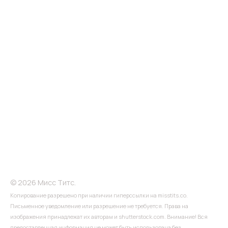
© 2026 Мисс Титс.
Копирование разрешено при наличии гиперссылки на misstits.co.
Письменное уведомление или разрешение не требуется. Права на
изображения принадлежат их авторам и shutterstock.com. Внимание! Вся
предоставленная информация не может быть использована без