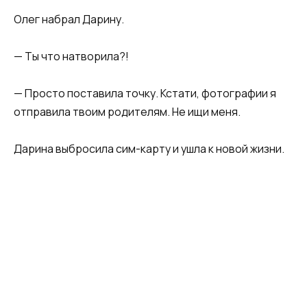
Олег набрал Дарину.
— Ты что натворила?!
— Просто поставила точку. Кстати, фотографии я
отправила твоим родителям. Не ищи меня.
Дарина выбросила сим-карту и ушла к новой жизни.