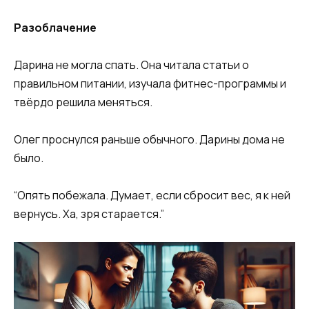
Разоблачение
Дарина не могла спать. Она читала статьи о
правильном питании, изучала фитнес-программы и
твёрдо решила меняться.
Олег проснулся раньше обычного. Дарины дома не
было.
“Опять побежала. Думает, если сбросит вес, я к ней
вернусь. Ха, зря старается.”