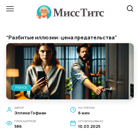
Перейти
к
содержанию
“Разбитые иллюзии: цена предательства”
РАЗНОЕ
АВТОР
НА ЧТЕНИЕ
Эллина Гофман
6 мин
ПРОСМОТРОВ
ОПУБЛИКОВАНО
586
10.03.2025