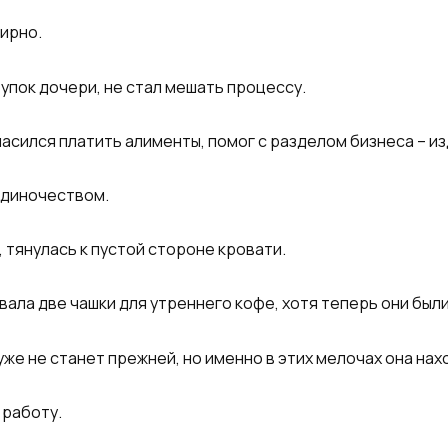
ирно.
тупок дочери, не стал мешать процессу.
ласился платить алименты, помог с разделом бизнеса – 
одиночеством.
 тянулась к пустой стороне кровати.
ала две чашки для утреннего кофе, хотя теперь они были
уже не станет прежней, но именно в этих мелочах она нах
 работу.