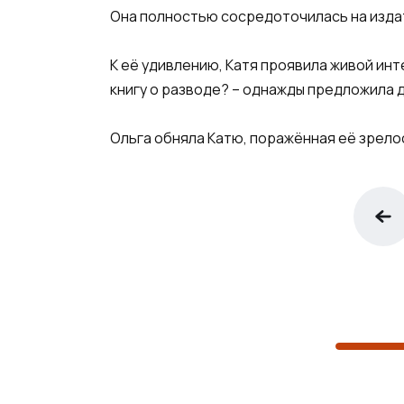
Она полностью сосредоточилась на издат
К её удивлению, Катя проявила живой инт
книгу о разводе? – однажды предложила до
Ольга обняла Катю, поражённая её зрело