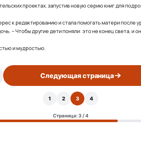
ельских проектах, запустив новую серию книг для подро
ерес к редактированию и стала помогать матери после ур
чь. – Чтобы другие дети поняли: это не конец света, и он
стью и мудростью.
Следующая страница
1
2
3
4
Страница: 3 / 4