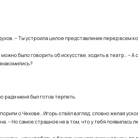
 духов. – Ты устроила целое представление перед всем к
можно было говорить об искусстве, ходить в театр… – А с
ознакомились?
 но ради меня был готов терпеть.
спорили о Чехове… Игорь отвёл взгляд, словно желая уско
она. – Но самое страшное не в том, что у тебя появилась 