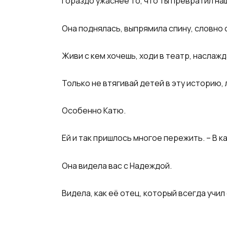
Гораздо ужаснее то, что ты превратил на
Она поднялась, выпрямила спину, словно 
Живи с кем хочешь, ходи в театр, наслаж
Только не втягивай детей в эту историю,
Особенно Катю.
Ей и так пришлось многое пережить. – В к
Она видела вас с Надеждой.
Видела, как её отец, который всегда учил