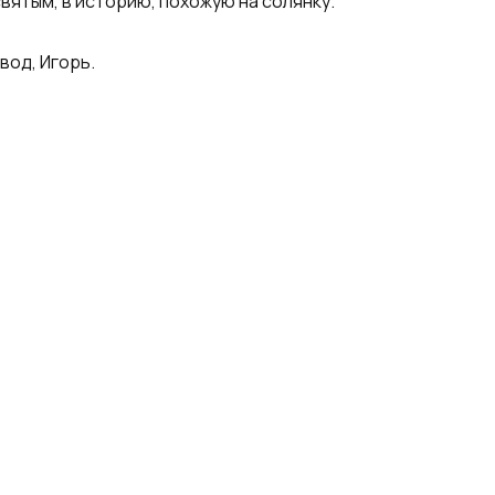
вятым, в историю, похожую на солянку.
вод, Игорь.