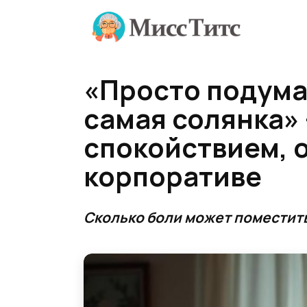
Перейти
к
содержанию
«Просто подумал
самая солянка»
спокойствием, 
корпоративе
Сколько боли может поместить