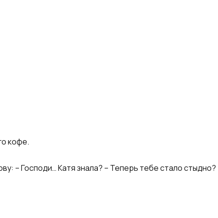
го кофе.
ову: – Господи… Катя знала? – Теперь тебе стало стыдно?