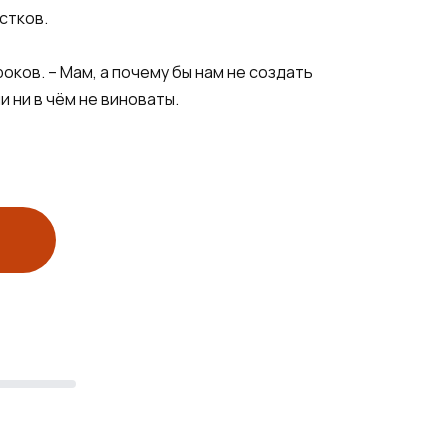
стков.
оков. – Мам, а почему бы нам не создать
и ни в чём не виноваты.