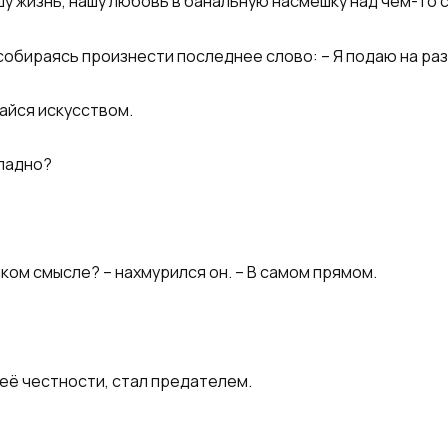
шу жизнь, нашу любовь в банальную насмешку над чем-то с
собираясь произнести последнее слово: – Я подаю на раз
дайся искусством.
 ладно?
аком смысле? – нахмурился он. – В самом прямом.
 её честности, стал предателем.