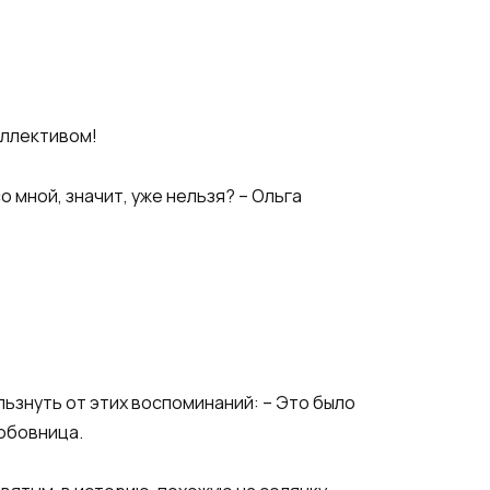
оллективом!
о мной, значит, уже нельзя? – Ольга
льзнуть от этих воспоминаний: – Это было
любовница.