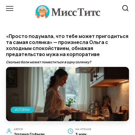
Перейти
к
содержанию
«Просто подумала, что тебе может пригодиться
та самая солянка» — произнесла Ольга с
холодным спокойствием, обнажая
предательство мужа на корпоративе
Сколько боли может поместиться в одну солянку?
ИСТОРИИ
АВТОР
НА ЧТЕНИЕ
Эллина Гофман
3 мин