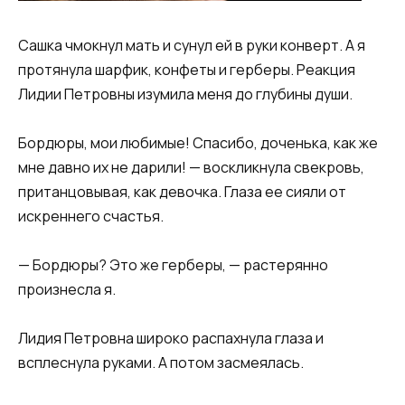
Сашка чмокнул мать и сунул ей в руки конверт. А я
протянула шарфик, конфеты и герберы. Реакция
Лидии Петровны изумила меня до глубины души.
Бордюры, мои любимые! Спасибо, доченька, как же
мне давно их не дарили! — воскликнула свекровь,
пританцовывая, как девочка. Глаза ее сияли от
искреннего счастья.
— Бордюры? Это же герберы, — растерянно
произнесла я.
Лидия Петровна широко распахнула глаза и
всплеснула руками. А потом засмеялась.