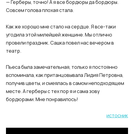
— Герберы, точно! А я все бордюры да бордюры.
Совсем голова плохая стала.
Как же хорошо мне стало на сердце. Я все-таки
угодила этой милейшей женщине. Мы отлично
провели праздник. Сашка повел нас вечером в
театр.
Пьеса была замечательная, только я постоянно
вспоминала, как пританцовывала Лидия Петровна,
получив цветы, и смеялась в самом неподходящем
месте. А герберы с тех пор я и сама зову
бордюрами. Мне понравилось!
истосник