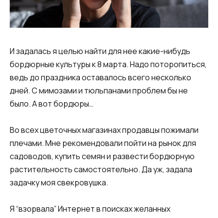
И задалась я целью найти для нее какие-нибудь
бордюрные культуры к 8 марта. Надо поторопиться,
ведь до праздника оставалось всего несколько
дней. С мимозами и тюльпанами проблем бы не
было. А вот бордюры…
Во всех цветочных магазинах продавцы пожимали
плечами. Мне рекомендовали пойти на рынок для
садоводов, купить семян и развести бордюрную
растительность самостоятельно. Да уж, задала
задачку моя свекровушка.
Я “взорвала” Интернет в поисках желанных