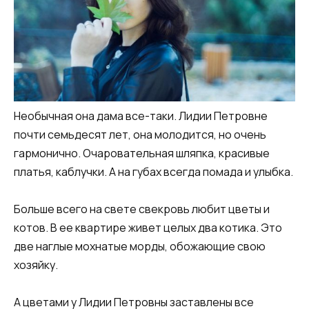
Необычная она дама все-таки. Лидии Петровне
почти семьдесят лет, она молодится, но очень
гармонично. Очаровательная шляпка, красивые
платья, каблучки. А на губах всегда помада и улыбка.
Больше всего на свете свекровь любит цветы и
котов. В ее квартире живет целых два котика. Это
две наглые мохнатые морды, обожающие свою
хозяйку.
А цветами у Лидии Петровны заставлены все