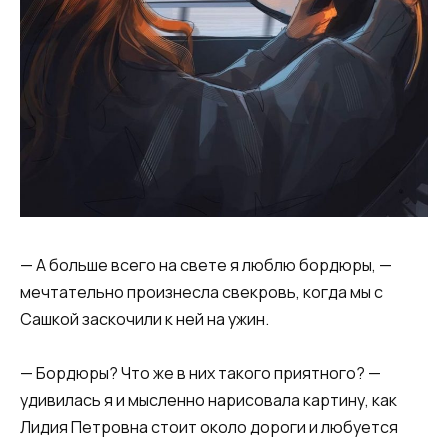
— А больше всего на свете я люблю бордюры, —
мечтательно произнесла свекровь, когда мы с
Сашкой заскочили к ней на ужин.
— Бордюры? Что же в них такого приятного? —
удивилась я и мысленно нарисовала картину, как
Лидия Петровна стоит около дороги и любуется