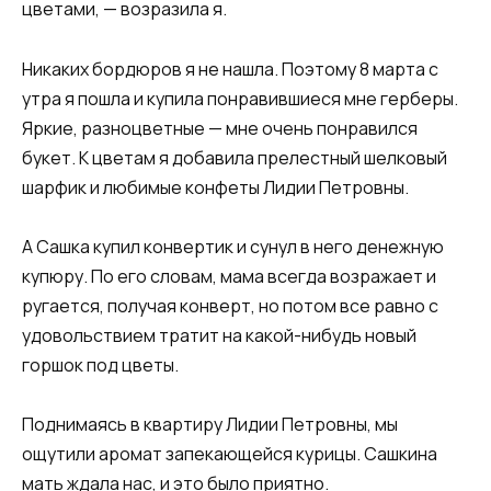
цветами, — возразила я.
Никаких бордюров я не нашла. Поэтому 8 марта с
утра я пошла и купила понравившиеся мне герберы.
Яркие, разноцветные — мне очень понравился
букет. К цветам я добавила прелестный шелковый
шарфик и любимые конфеты Лидии Петровны.
А Сашка купил конвертик и сунул в него денежную
купюру. По его словам, мама всегда возражает и
ругается, получая конверт, но потом все равно с
удовольствием тратит на какой-нибудь новый
горшок под цветы.
Поднимаясь в квартиру Лидии Петровны, мы
ощутили аромат запекающейся курицы. Сашкина
мать ждала нас, и это было приятно.