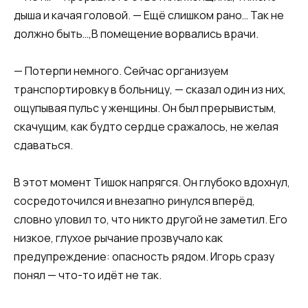
дыша и качая головой. — Ещё слишком рано… Так не
должно быть…,В помещение ворвались врачи.
— Потерпи немного. Сейчас организуем
транспортировку в больницу, — сказал один из них,
ощупывая пульс у женщины. Он был прерывистым,
скачущим, как будто сердце сражалось, не желая
сдаваться.
В этот момент Тишок напрягся. Он глубоко вдохнул,
сосредоточился и внезапно ринулся вперёд,
словно уловил то, что никто другой не заметил. Его
низкое, глухое рычание прозвучало как
предупреждение: опасность рядом. Игорь сразу
понял — что-то идёт не так.