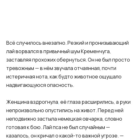
Всё случилось внезапно. Резкий и пронизывающий
лай ворвался в привычный шум Кременчуга,
заставляя прохожих обернуться. Он не был просто
тревожным — в нём звучала отчаянная, почти
истеричная нота, как будто животное ощущало
надвигающуюся опасность.
Женщина вздрогнула
,
её глаза расширились, а руки
непроизвольно опустились на живот. Перед ней
неподвижно застыла немецкая овчарка, словно
готовая к бою. Лай пса не был случайным —
казалось, он кричал о какой-то важной угрозе. —