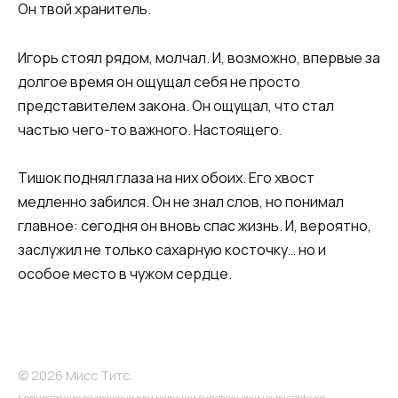
Он твой хранитель.
Игорь стоял рядом, молчал. И, возможно, впервые за
долгое время он ощущал себя не просто
представителем закона. Он ощущал, что стал
частью чего-то важного. Настоящего.
Тишок поднял глаза на них обоих. Его хвост
медленно забился. Он не знал слов, но понимал
главное: сегодня он вновь спас жизнь. И, вероятно,
заслужил не только сахарную косточку… но и
особое место в чужом сердце.
© 2026 Мисс Титс.
Копирование разрешено при наличии гиперссылки на misstits.co.