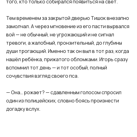
того, кто только собирался появиться на свет.
Тем временем за закрытой дверью Тишок внезапно
замолчал. А через мгновение из его пасти вырвался
вой — не обычный, не угрожающий и не сигнал
тревоги, а жалобный, пронзительный, до глубины
души трогающий. Именно так он выл в тот раз, когда
нашёл ребёнка, прижатого обломками. Игорь сразу
вспомнил тот день — и тот особый, полный
сочувствия взгляд своего пса.
— Она… рожает? — сдавленным голосом спросил
один из полицейских, словно боясь произнести
догадку вслух.