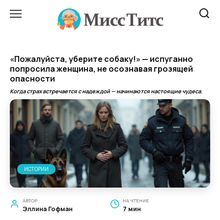
Перейти
к
содержанию
«Пожалуйста, уберите собаку!» — испуганно
попросила женщина, не осознавая грозящей
опасности
Когда страх встречается с надеждой — начинаются настоящие чудеса.
ИСТОРИИ
АВТОР
НА ЧТЕНИЕ
Эллина Гофман
7 мин