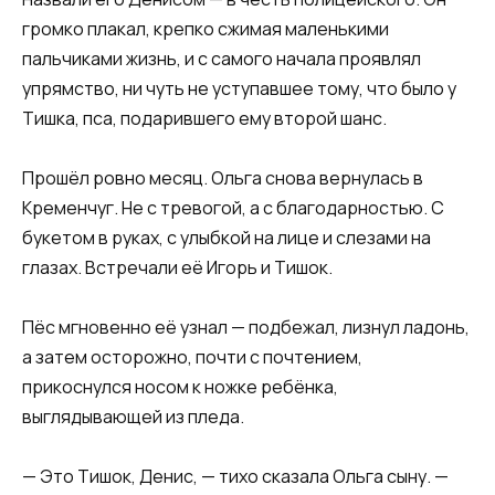
громко плакал, крепко сжимая маленькими
пальчиками жизнь, и с самого начала проявлял
упрямство, ни чуть не уступавшее тому, что было у
Тишка, пса, подарившего ему второй шанс.
Прошёл ровно месяц. Ольга снова вернулась в
Кременчуг. Не с тревогой, а с благодарностью. С
букетом в руках, с улыбкой на лице и слезами на
глазах. Встречали её Игорь и Тишок.
Пёс мгновенно её узнал — подбежал, лизнул ладонь,
а затем осторожно, почти с почтением,
прикоснулся носом к ножке ребёнка,
выглядывающей из пледа.
— Это Тишок, Денис, — тихо сказала Ольга сыну. —