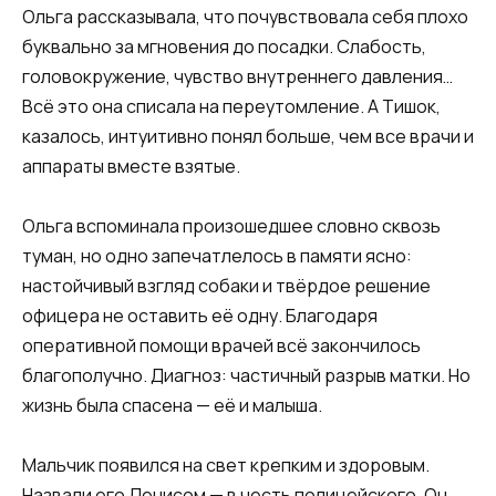
Ольга рассказывала, что почувствовала себя плохо
буквально за мгновения до посадки. Слабость,
головокружение, чувство внутреннего давления…
Всё это она списала на переутомление. А Тишок,
казалось, интуитивно понял больше, чем все врачи и
аппараты вместе взятые.
Ольга вспоминала произошедшее словно сквозь
туман, но одно запечатлелось в памяти ясно:
настойчивый взгляд собаки и твёрдое решение
офицера не оставить её одну. Благодаря
оперативной помощи врачей всё закончилось
благополучно. Диагноз: частичный разрыв матки. Но
жизнь была спасена — её и малыша.
Мальчик появился на свет крепким и здоровым.
Назвали его Денисом — в честь полицейского. Он