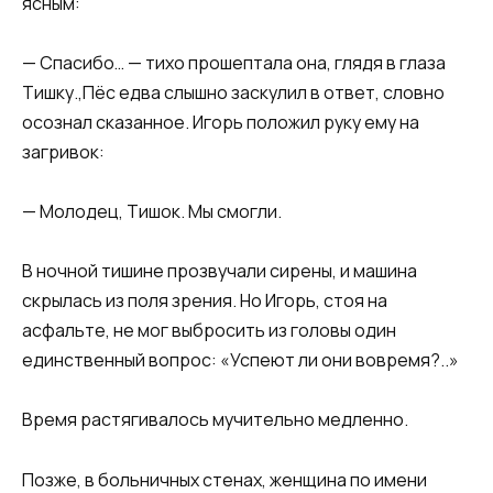
ясным:
— Спасибо… — тихо прошептала она, глядя в глаза
Тишку.,Пёс едва слышно заскулил в ответ, словно
осознал сказанное. Игорь положил руку ему на
загривок:
— Молодец, Тишок. Мы смогли.
В ночной тишине прозвучали сирены, и машина
скрылась из поля зрения. Но Игорь, стоя на
асфальте, не мог выбросить из головы один
единственный вопрос: «Успеют ли они вовремя?..»
Время растягивалось мучительно медленно.
Позже, в больничных стенах, женщина по имени