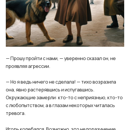
— Прошу пройти с нами, — уверенно сказал он, не
проявляя агрессии.
— Но я ведь ничего не сделала! — тихо возразила
она, явно растерявшись и испугавшись.
Окружающие замерли: кто-то с неприязнью, кто-то
с любопытством, а в глазам некоторых читалась
тревога.
Игорь колебался. Возможно, это недоразумение.