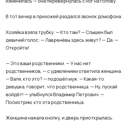
изменилась — она перевернулась с ног на голову.
В тот вечер в прихожей раздался звонок домофона.
Хозяйка взяла трубку: — Кто там? — Слышен был
девичий голос: — Лавренёвы здесь живут? — Да. —
Откройте!
— Это ваши родственники. — У нас нет
родственников, — с удивлением ответила женщина.
— Валя, кто это? — подошёл муж. — Какая-то
девушка, говорит, что родственница. — Ну, пускай
войдёт! — улыбнулся Владимир Петрович. —
Посмотрим, кто эта родственница.
Женщина нажала кнопку, и дверь приоткрылась.