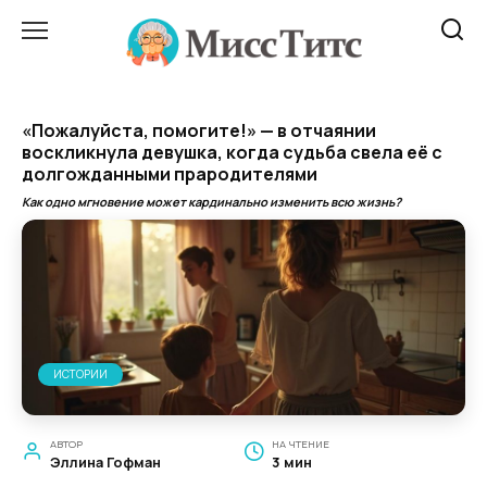
Перейти
к
содержанию
«Пожалуйста, помогите!» — в отчаянии
воскликнула девушка, когда судьба свела её с
долгожданными прародителями
Как одно мгновение может кардинально изменить всю жизнь?
ИСТОРИИ
АВТОР
НА ЧТЕНИЕ
Эллина Гофман
3 мин