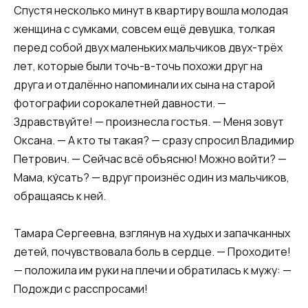
Спустя несколько минут в квартиру вошла молодая
женщина с сумками, совсем ещё девушка, толкая
перед собой двух маленьких мальчиков двух-трёх
лет, которые были точь-в-точь похожи друг на
друга и отдалённо напоминали их сына на старой
фотографии сорокалетней давности. —
Здравствуйте! — произнесла гостья. — Меня зовут
Оксана. — А кто ты такая? — сразу спросил Владимир
Петрович. — Сейчас всё объясню! Можно войти? —
Мама, ку́сать? — вдруг произнёс один из мальчиков,
обращаясь к ней.
Тамара Сергеевна, взглянув на худых и запачканных
детей, почувствовала боль в сердце. — Проходите!
— положила им руки на плечи и обратилась к мужу: —
Подожди с расспросами!