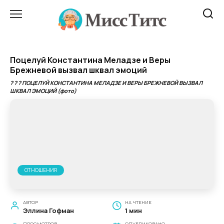
Перейти
к
содержанию
Поцелуй Константина Меладзе и Веры
Брежневой вызвал шквал эмоций
? ? ? ПОЦЕЛУЙ КОНСТАНТИНА МЕЛАДЗЕ И ВЕРЫ БРЕЖНЕВОЙ ВЫЗВАЛ
ШКВАЛ ЭМОЦИЙ (фото)
ОТНОШЕНИЯ
АВТОР
НА ЧТЕНИЕ
Эллина Гофман
1 мин
ПРОСМОТРОВ
ОПУБЛИКОВАНО