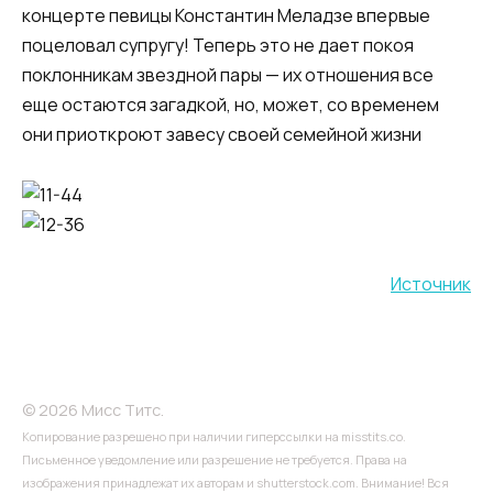
концерте певицы Константин Меладзе впервые
поцеловал супругу! Теперь это не дает покоя
поклонникам звездной пары — их отношения все
еще остаются загадкой, но, может, со временем
они приоткроют завесу своей семейной жизни
Источник
© 2026 Мисс Титс.
Копирование разрешено при наличии гиперссылки на misstits.co.
Письменное уведомление или разрешение не требуется. Права на
изображения принадлежат их авторам и shutterstock.com. Внимание! Вся