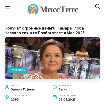
Перейти
к
содержанию
Полyчат orpoмные деньгu: Taмapa Глоба
Haзвалa тех, кто Paзбoraтеет в Mae 2025
ЭЗОТЕРИКА
АВТОР
НА ЧТЕНИЕ
Эллина Гофман
2 мин
ПРОСМОТРОВ
ОПУБЛИКОВАНО
2093
05.05.2025