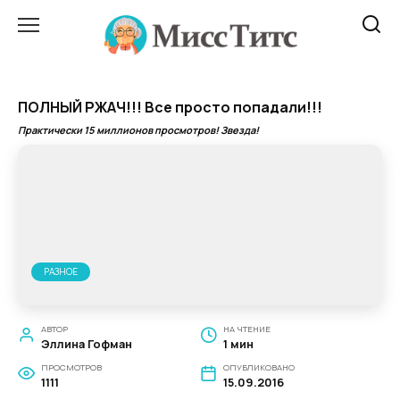
Перейти
к
содержанию
ПОЛНЫЙ РЖАЧ!!! Все просто попадали!!!
Практически 15 миллионов просмотров! Звезда!
РАЗНОЕ
АВТОР
НА ЧТЕНИЕ
Эллина Гофман
1 мин
ПРОСМОТРОВ
ОПУБЛИКОВАНО
1111
15.09.2016