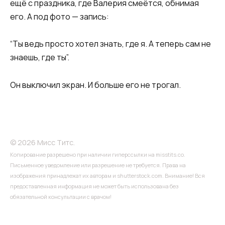
ещё с праздника, где Валерия смеётся, обнимая
его. А под фото — запись:
“Ты ведь просто хотел знать, где я. А теперь сам не
знаешь, где ты”.
Он выключил экран. И больше его не трогал.
© 2026 Мисс Титс.
Копирование разрешено при наличии гиперссылки на misstits.co.
Письменное уведомление или разрешение не требуется. Права на
изображения принадлежат их авторам и shutterstock.com. Внимание! Вся
предоставленная информация не может быть использована без
обязательной консультации с врачом!