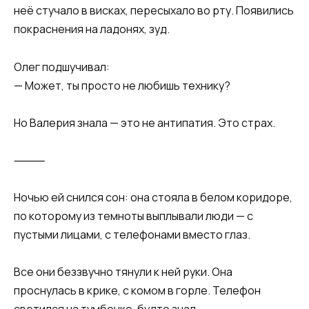
неё стучало в висках, пересыхало во рту. Появились
покраснения на ладонях, зуд.
Олег подшучивал:
— Может, ты просто не любишь технику?
Но Валерия знала — это не антипатия. Это страх.
⸻
Ночью ей снился сон: она стояла в белом коридоре,
по которому из темноты выплывали люди — с
пустыми лицами, с телефонами вместо глаз.
Все они беззвучно тянули к ней руки. Она
проснулась в крике, с комом в горле. Телефон