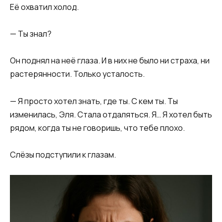
Её охватил холод.
— Ты знал?
Он поднял на неё глаза. И в них не было ни страха, ни
растерянности. Только усталость.
— Я просто хотел знать, где ты. С кем ты. Ты
изменилась, Эля. Стала отдаляться. Я… Я хотел быть
рядом, когда ты не говоришь, что тебе плохо.
Слёзы подступили к глазам.