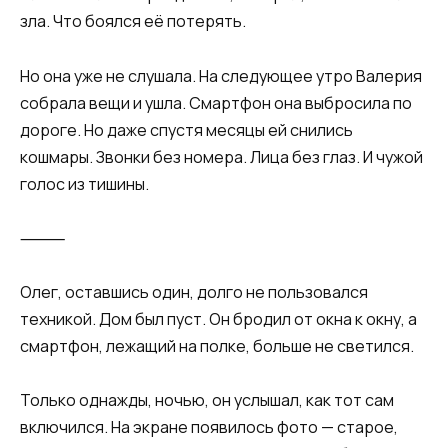
зла. Что боялся её потерять.
Но она уже не слушала. На следующее утро Валерия
собрала вещи и ушла. Смартфон она выбросила по
дороге. Но даже спустя месяцы ей снились
кошмары. Звонки без номера. Лица без глаз. И чужой
голос из тишины.
⸻
Олег, оставшись один, долго не пользовался
техникой. Дом был пуст. Он бродил от окна к окну, а
смартфон, лежащий на полке, больше не светился.
Только однажды, ночью, он услышал, как тот сам
включился. На экране появилось фото — старое,