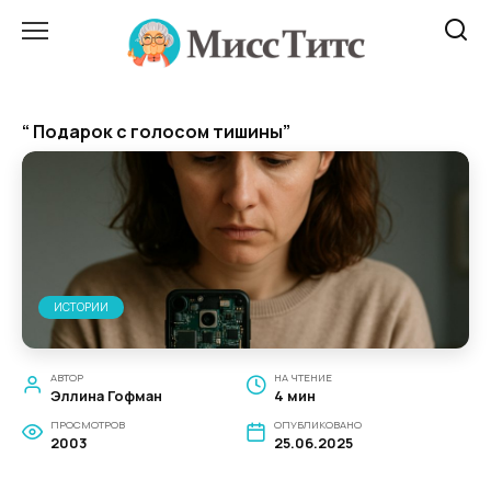
Перейти
к
содержанию
“ Подарок с голосом тишины”
ИСТОРИИ
АВТОР
НА ЧТЕНИЕ
Эллина Гофман
4 мин
ПРОСМОТРОВ
ОПУБЛИКОВАНО
2003
25.06.2025