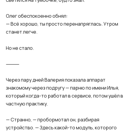
светился на тумбочке, будто знал.
Олег обеспокоенно обнял:
— Всё хорошо, ты просто перенапряглась. Утром
станет легче.
Но не стало.
⸻
Через пару дней Валерия показала аппарат
знакомому через подругу — парню по имени Илья,
который когда-то работал в сервисе, потом ушёл в
частную практику.
— Странно, — пробормотал он, разбирая
устройство. — Здесь какой-то модуль, которого