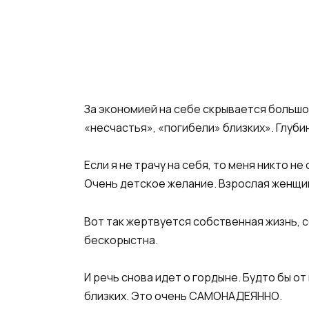
За экономией на себе скрывается большой 
«несчастья», «погибели» близких». Глуби
Если я не трачу на себя, то меня никто 
Очень детское желание. Взрослая женщин
Вот так жертвуется собственная жизнь, 
бескорыстна.
И речь снова идет о гордыне. Будто бы о
близких. Это очень САМОНАДЕЯННО.