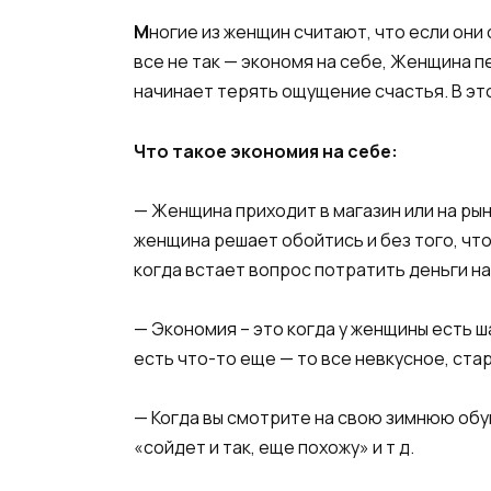
М
ногие из женщин считают, что если они
все не так — экономя на себе, Женщина пе
начинает терять ощущение счастья. В это
Что такое экономия на себе:
— Женщина приходит в магазин или на рын
женщина решает обойтись и без того, что 
когда встает вопрос потратить деньги на 
— Экономия – это когда у женщины есть ша
есть что-то еще — то все невкусное, ста
— Когда вы смотрите на свою зимнюю обув
«сойдет и так, еще похожу» и т д.