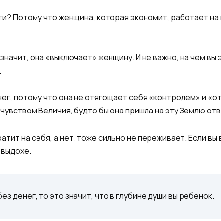
и? Потому что женщина, которая экономит, работает на 
начит, она «выключает» женщину. И не важно, на чем вы
.
нег, потому что она не отягощает себя «контролем» и «о
ством Величия, будто бы она пришла на эту Землю отве
атит на себя, а нет, тоже сильно не переживает. Если вы
 выдохе.
ез денег, то это значит, что в глубине души вы ребенок.