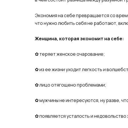
Экономия на себе превращается со време
что нужно любить себя не работают, вклю
Женщина, которая экономит на себе:
✿ теряет женское очарование;
✿ из ее жизни уходит легкость и волшебс
✿ лицо отягощено проблемами;
✿ мужчины не интересуются, ну разве, чт
✿ появляется усталость и недовольство