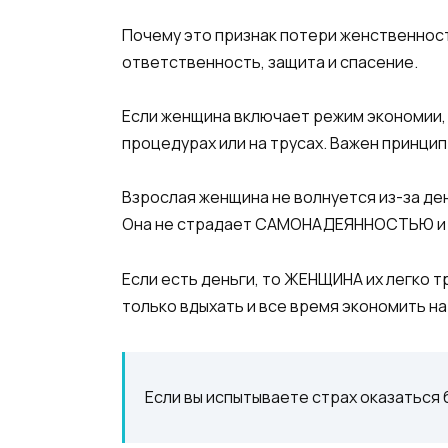
Почему это признак потери женственност
ответственность, защита и спасение.
Если женщина включает режим экономии, з
процедурах или на трусах. Важен принцип
Взрослая женщина не волнуется из-за де
Она не страдает САМОНАДЕЯННОСТЬЮ и чув
Если есть деньги, то ЖЕНЩИНА их легко тр
только вдыхать и все время экономить на
Если вы испытываете страх оказаться б