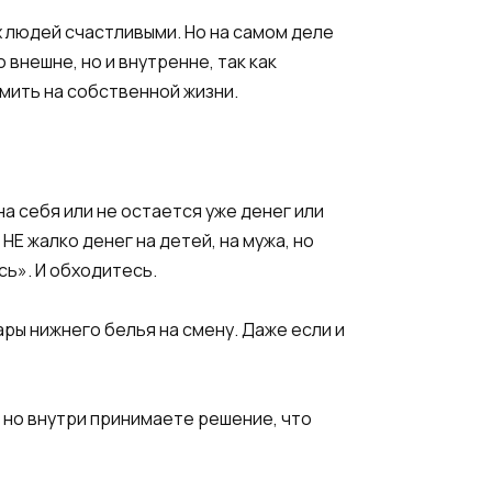
х людей счастливыми. Но на самом деле
внешне, но и внутренне, так как
омить на собственной жизни.
на себя или не остается уже денег или
НЕ жалко денег на детей, на мужа, но
сь». И обходитесь.
ары нижнего белья на смену. Даже если и
, но внутри принимаете решение, что