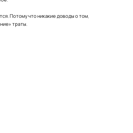
ся. Потому что никакие доводы о том,
шние» траты.