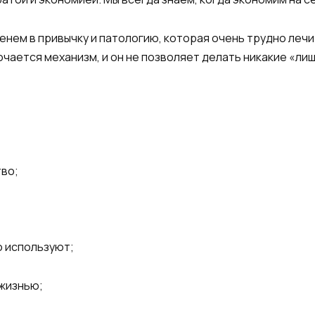
нем в привычку и патологию, которая очень трудно лечит
чается механизм, и он не позволяет делать никакие «ли
тво;
о используют;
 жизнью;