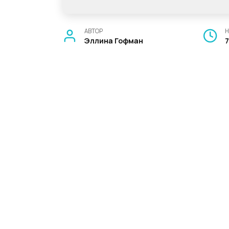
АВТОР
Н
Эллина Гофман