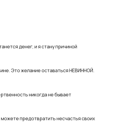
танется денег, и я стану причиной
й вине. Это желание оставаться НЕВИННОЙ.
ертвенность никогда не бывает
то можете предотвратить несчастья своих