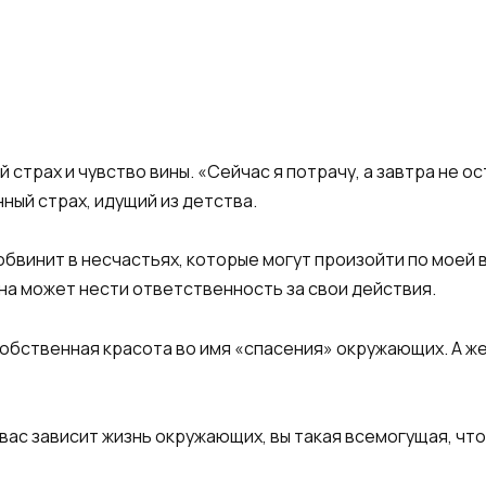
страх и чувство вины. «Сейчас я потрачу, а завтра не ос
нный страх, идущий из детства.
не обвинит в несчастьях, которые могут произойти по мое
а может нести ответственность за свои действия.
собственная красота во имя «спасения» окружающих. А ж
т вас зависит жизнь окружающих, вы такая всемогущая, ч