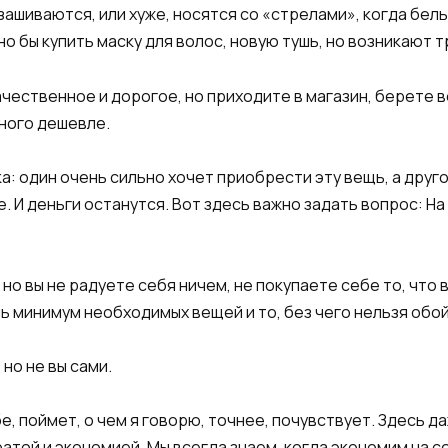
 зашиваются, или хуже, носятся со «стрелами», когда бел
о бы купить маску для волос, новую тушь, но возникают т
чественное и дорогое, но приходите в магазин, берете ве
много дешевле.
ка: один очень сильно хочет приобрести эту вещь, а друг
. И деньги останутся. Вот здесь важно задать вопрос: На
, но вы не радуете себя ничем, не покупаете себе то, что
ь минимум необходимых вещей и то, без чего нельзя обо
 но не вы сами.
, поймет, о чем я говорю, точнее, почувствует. Здесь 
атой и экономией. Мы всегда знаем, когда экономим на с