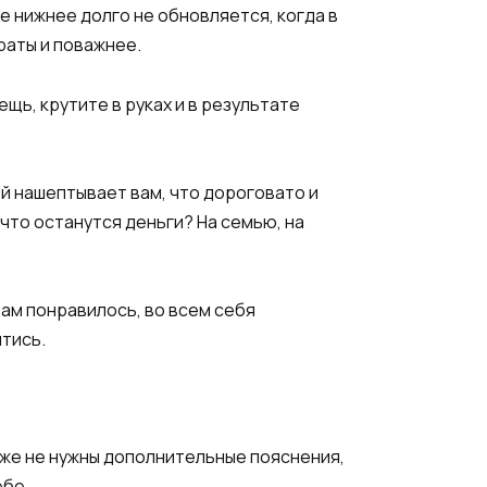
ье нижнее долго не обновляется, когда в
раты и поважнее.
щь, крутите в руках и в результате
ой нашептывает вам, что дороговато и
 что останутся деньги? На семью, на
 вам понравилось, во всем себя
йтись.
даже не нужны дополнительные пояснения,
ебе.