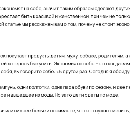
 сэкономят на себе, значит таким образом сделают други
рестает быть красивой и женственной, при чем не только 
й статье мы расскажем вам о том, почему не стоит экон
ок покупает продукты детям, мужу, собаке, родителям, а 
ей хотелось бы купить. Экономия на себе – это когда вам 
себя, вы говорите себе: «В другой раз. Сегодня я обойду
мпунь, одни колготки, одна пара обуви по сезону, и две п
рое и вышедшее из моды. Но зато дети одеты по моде.
ь или нижнее белье и понимаете, что это нужно сменить