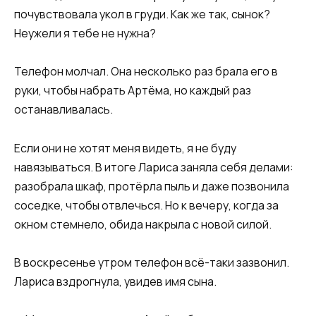
почувствовала укол в груди. Как же так, сынок?
Неужели я тебе не нужна?​
​Телефон молчал. Она несколько раз брала его в
руки, чтобы набрать Артёма, но каждый раз
останавливалась.​
​Если они не хотят меня видеть, я не буду
навязываться. В итоге Лариса заняла себя делами:
разобрала шкаф, протёрла пыль и даже позвонила
соседке, чтобы отвлечься. Но к вечеру, когда за
окном стемнело, обида накрыла с новой силой.​
​В воскресенье утром телефон всё-таки зазвонил.
Лариса вздрогнула, увидев имя сына.​