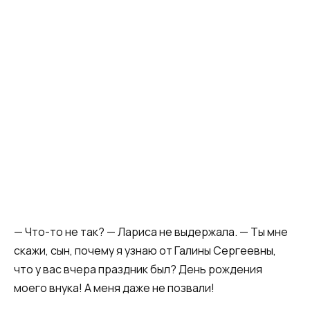
​— Что-то не так? — Лариса не выдержала. — Ты мне
скажи, сын, почему я узнаю от Галины Сергеевны,
что у вас вчера праздник был? День рождения
моего внука! А меня даже не позвали!​