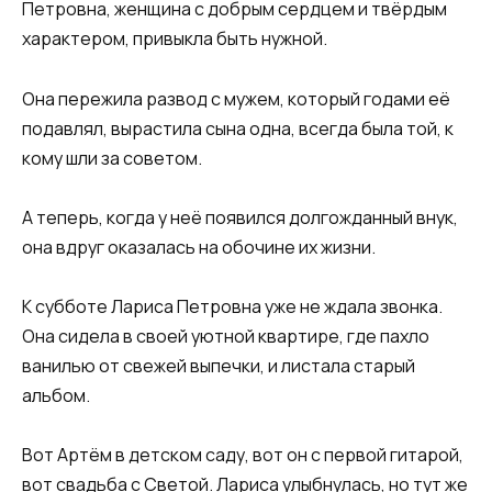
Петровна, женщина с добрым сердцем и твёрдым
характером, привыкла быть нужной.
Она пережила развод с мужем, который годами её
подавлял, вырастила сына одна, всегда была той, к
кому шли за советом.​
​А теперь, когда у неё появился долгожданный внук,
она вдруг оказалась на обочине их жизни.​
​К субботе Лариса Петровна уже не ждала звонка.
Она сидела в своей уютной квартире, где пахло
ванилью от свежей выпечки, и листала старый
альбом.​
​Вот Артём в детском саду, вот он с первой гитарой,
вот свадьба с Светой. Лариса улыбнулась, но тут же