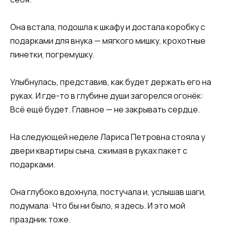
​Она встала, подошла к шкафу и достала коробку с
подарками для внука — мягкого мишку, крохотные
пинетки, погремушку.
Улыбнулась, представив, как будет держать его на
руках. И где-то в глубине души загорелся огонёк:
Всё ещё будет. Главное — не закрывать сердце.​
​На следующей неделе Лариса Петровна стояла у
двери квартиры сына, сжимая в руках пакет с
подарками.
Она глубоко вдохнула, постучала и, услышав шаги,
подумала: Что бы ни было, я здесь. И это мой
праздник тоже.​