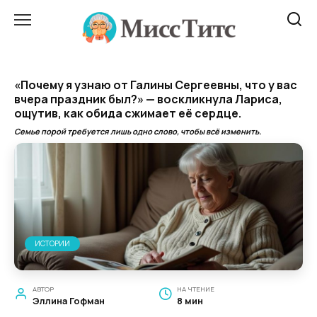
Перейти
к
содержанию
«Почему я узнаю от Галины Сергеевны, что у вас
вчера праздник был?» — воскликнула Лариса,
ощутив, как обида сжимает её сердце.
Семье порой требуется лишь одно слово, чтобы всё изменить.
ИСТОРИИ
АВТОР
НА ЧТЕНИЕ
Эллина Гофман
8 мин