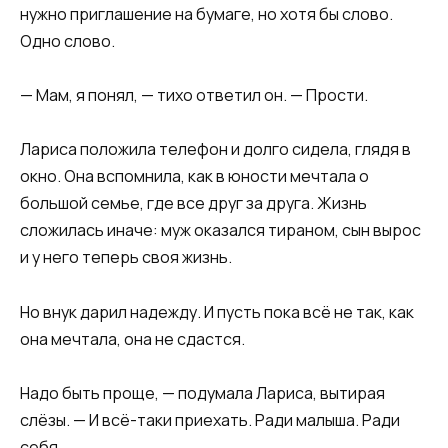
нужно приглашение на бумаге, но хотя бы слово.
Одно слово.​
​— Мам, я понял, — тихо ответил он. — Прости.​
​Лариса положила телефон и долго сидела, глядя в
окно. Она вспомнила, как в юности мечтала о
большой семье, где все друг за друга. Жизнь
сложилась иначе: муж оказался тираном, сын вырос
и у него теперь своя жизнь.​
​Но внук дарил надежду. И пусть пока всё не так, как
она мечтала, она не сдастся.​
​Надо быть проще, — подумала Лариса, вытирая
слёзы. — И всё-таки приехать. Ради малыша. Ради
себя.​