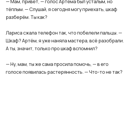
​— Мам, привет, — голос Артёма был усталым, но
тёплым. — Слушай, я сегодня могу приехать, шкаф
разберём. Ты как?​
​Лариса сжала телефон так, что побелели пальцы. —
Шкаф? Артём, я уже наняла мастера, всё разобрали.
А ты, значит, только про шкаф вспомнил?​
​— Ну, мам, ты же сама просила помочь, — в его
голосе появилась растерянность. — Что-то не так?​