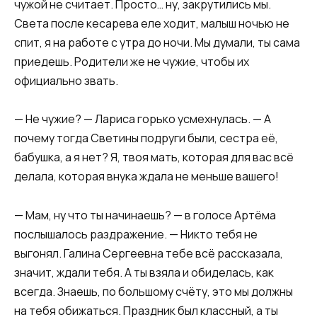
чужой не считает. Просто… ну, закрутились мы.
Света после кесарева еле ходит, малыш ночью не
спит, я на работе с утра до ночи. Мы думали, ты сама
приедешь. Родители же не чужие, чтобы их
официально звать.​
​— Не чужие? — Лариса горько усмехнулась. — А
почему тогда Светины подруги были, сестра её,
бабушка, а я нет? Я, твоя мать, которая для вас всё
делала, которая внука ждала не меньше вашего!​
​— Мам, ну что ты начинаешь? — в голосе Артёма
послышалось раздражение. — Никто тебя не
выгонял. Галина Сергеевна тебе всё рассказала,
значит, ждали тебя. А ты взяла и обиделась, как
всегда. Знаешь, по большому счёту, это мы должны
на тебя обижаться. Праздник был классный, а ты