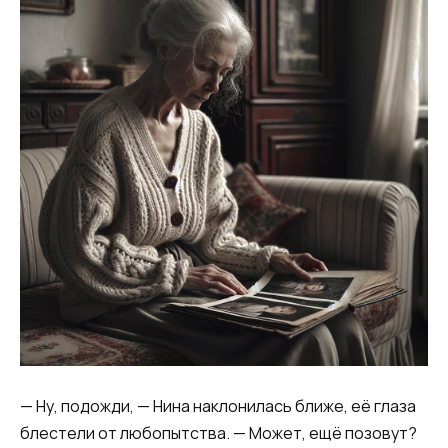
​— Ну, подожди, — Нина наклонилась ближе, её глаза
блестели от любопытства. — Может, ещё позовут?