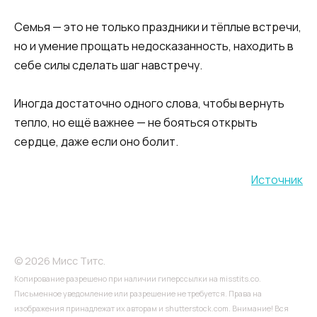
​Семья — это не только праздники и тёплые встречи,
но и умение прощать недосказанность, находить в
себе силы сделать шаг навстречу.
Иногда достаточно одного слова, чтобы вернуть
тепло, но ещё важнее — не бояться открыть
сердце, даже если оно болит.
Источник
© 2026 Мисс Титс.
Копирование разрешено при наличии гиперссылки на misstits.co.
Письменное уведомление или разрешение не требуется. Права на
изображения принадлежат их авторам и shutterstock.com. Внимание! Вся