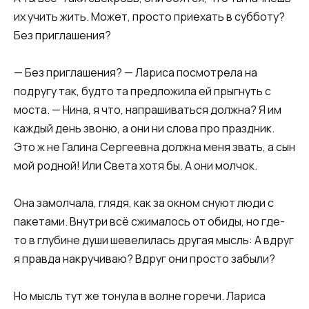
их учить жить. Может, просто приехать в субботу?
Без приглашения?​
​— Без приглашения? — Лариса посмотрела на
подругу так, будто та предложила ей прыгнуть с
моста. — Нина, я что, напрашиваться должна? Я им
каждый день звоню, а они ни слова про праздник.
Это ж не Галина Сергеевна должна меня звать, а сын
мой родной! Или Света хотя бы. А они молчок.​
​Она замолчала, глядя, как за окном снуют люди с
пакетами. Внутри всё сжималось от обиды, но где-
то в глубине души шевелилась другая мысль: А вдруг
я правда накручиваю? Вдруг они просто забыли?​
​Но мысль тут же тонула в волне горечи. Лариса