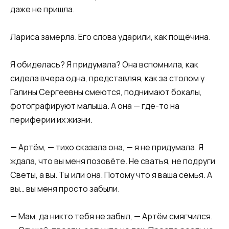
даже не пришла.​
​Лариса замерла. Его слова ударили, как пощёчина.​
​Я обиделась? Я придумала? Она вспомнила, как
сидела вчера одна, представляя, как за столом у
Галины Сергеевны смеются, поднимают бокалы,
фотографируют малыша. А она — где-то на
периферии их жизни.​
​— Артём, — тихо сказала она, — я не придумала. Я
ждала, что вы меня позовёте. Не сватья, не подруги
Светы, а вы. Ты или она. Потому что я ваша семья. А
вы… вы меня просто забыли.​
​— Мам, да никто тебя не забыл, — Артём смягчился.