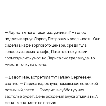
— Ларис, ты чего такая задумчивая? — голос
подруги вернул Ларису Петровну в реальность. Они
сидели в кафе торгового центра, среди гула
голосов и аромата кофе
.
Пакеты с покупками
громоздились у ног, но Лариса смотрела куда-то
мимо, в точку на стене.​
​— Да вот, Нин, встретила тут Галину Сергеевну,
сватью, — Лариса вздохнула, помешивая ложечкой
остывший латте. — Говорит, в субботу у них
застолье будет. День рождения внука отмечать. А
меня… меня никто не позвал.​