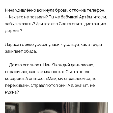
​Нина удивлённо вскинула брови, отложив телефон.
— Как это не позвали? Ты же бабушка! Артём, что ли,
забыл сказать? Или эта его Света опять дистанцию
держит?​
​Лариса горько усмехнулась, чувствуя, как в груди
закипает обида.​
​— Да кто его знает, Нин. Я каждый день звоню,
спрашиваю, как там малыш, как Света после
кесарева. А они всё: «Мам, мы справляемся, не
переживай». Справляются они! А я, значит, не
нужна?​