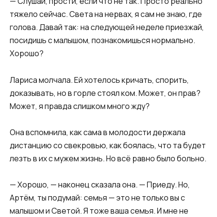
— Слушай, прости, если что не так. Просто реально
тяжело сейчас. Света на нервах, я сам не знаю, где
голова. Давай так: на следующей неделе приезжай,
посидишь с малышом, познакомишься нормально.
Хорошо?​
​Лариса молчала. Ей хотелось кричать, спорить,
доказывать, но в горле стоял ком. Может, он прав?
Может, я правда слишком много жду?
Она вспомнила, как сама в молодости держала
дистанцию со свекровью, как боялась, что та будет
лезть в их с мужем жизнь. Но всё равно было больно.​
​— Хорошо, — наконец сказала она. — Приеду. Но,
Артём, ты подумай: семья — это не только вы с
малышом и Светой. Я тоже ваша семья. И мне не