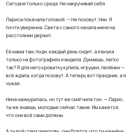
Сегодня только среда. Не накручивай себя.​
​Лариса покачала головой. — Не позовут, Нин. Я
почти уверенна. Света с самого начала меня на
расстоянии держит.
Её мама там, поди, каждый день сидит, а я внука
только на фотографиях и видела. Думаешь, легко
так? Я для него кроватку купила, игрушки, пелёнки —
всё ждала, когда позовут. А теперь вот праздник, а я
чужая.​
​Нина нахмурилась, но тут же смягчила тон. — Ларис,
ты же знаешь, молодые сейчас такие. Им кажется,
что они всё сами должны.
А ты всё-таки свекровь, они боятся, что ты начнёшь