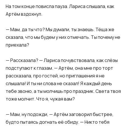
​На том конце повисла пауза. Лариса слышала, как
Артём вздохнул.​
​— Мам, да ты что? Мы думали, ты знаешь. Тёща же
сказала, что мы будем у них отмечать. Ты почему не
приехала?​
​— Рассказала? — Лариса почувствовала, как слёзы
подступают к глазам. — Артём, она мне про торт
рассказала, про гостей, но приглашения я не
слышала! И ты ни слова не сказал! Я каждый день
тебе звоню, а ты молчишь про праздник. Света твоя
тоже молчит. Что я, чужая вам?​
​— Мам, ну подожди, — Артём заговорил быстрее,
будто пытаясь догнать её обиду. — Никто тебя