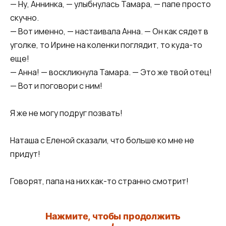
— Ну, Аннинка, — улыбнулась Тамара, — папе просто
скучно.
— Вот именно, — настаивала Анна. — Он как сядет в
уголке, то Ирине на коленки поглядит, то куда-то
еще!
— Анна! — воскликнула Тамара. — Это же твой отец!
— Вот и поговори с ним!
Я же не могу подруг позвать!
Наташа с Еленой сказали, что больше ко мне не
придут!
Говорят, папа на них как-то странно смотрит!
Нажмите, чтобы продолжить