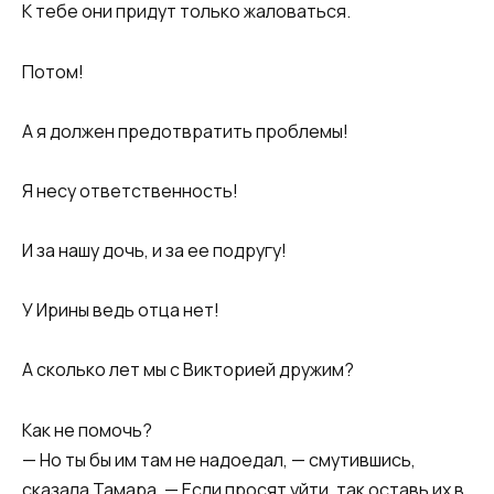
К тебе они придут только жаловаться.
Потом!
А я должен предотвратить проблемы!
Я несу ответственность!
И за нашу дочь, и за ее подругу!
У Ирины ведь отца нет!
А сколько лет мы с Викторией дружим?
Как не помочь?
— Но ты бы им там не надоедал, — смутившись,
сказала Тамара. — Если просят уйти, так оставь их в