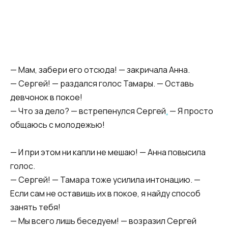
— Мам, забери его отсюда! — закричала Анна.
— Сергей! — раздался голос Тамары. — Оставь
девчонок в покое!
— Что за дело? — встрепенулся Сергей
.
— Я просто
общаюсь с молодежью!
— И при этом ни капли не мешаю! — Анна повысила
голос.
— Сергей! — Тамара тоже усилила интонацию. —
Если сам не оставишь их в покое, я найду способ
занять тебя!
— Мы всего лишь беседуем! — возразил Сергей