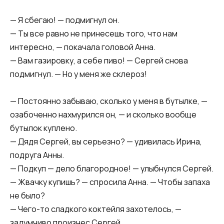
— Я сбегаю! — подмигнул он.
— Ты все равно не принесешь того, что нам
интересно, — покачала головой Анна.
— Вам газировку, а себе пиво! — Сергей снова
подмигнул. — Но у меня же склероз!
— Постоянно забываю, сколько у меня в бутылке, —
озабоченно нахмурился он, — и сколько вообще
бутылок куплено.
— Дядя Сергей, вы серьезно? — удивилась Ирина,
подруга Анны.
— Подкуп — дело благородное! — улыбнулся Сергей.
— Жвачку купишь? — спросила Анна. — Чтобы запаха
не было?
— Чего-то сладкого коктейля захотелось, —
задумчиво произнес Сергей.