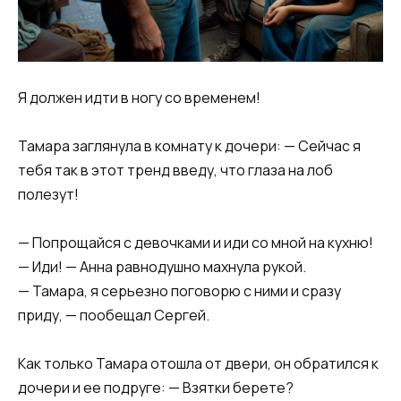
Я должен идти в ногу со временем!
Тамара заглянула в комнату к дочери: — Сейчас я
тебя так в этот тренд введу, что глаза на лоб
полезут!
— Попрощайся с девочками и иди со мной на кухню!
— Иди! — Анна равнодушно махнула рукой.
— Тамара, я серьезно поговорю с ними и сразу
приду, — пообещал Сергей.
Как только Тамара отошла от двери, он обратился к
дочери и ее подруге: — Взятки берете?