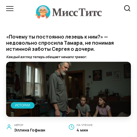
Перейти
к
содержанию
«Почему ты постоянно лезешь к ним?» —
недовольно спросила Тамара, не понимая
истинной заботы Сергея о дочери.
Каждый взгляд теперь обещает немало тревог.
ИСТОРИИ
АВТОР
НА ЧТЕНИЕ
Эллина Гофман
4 мин