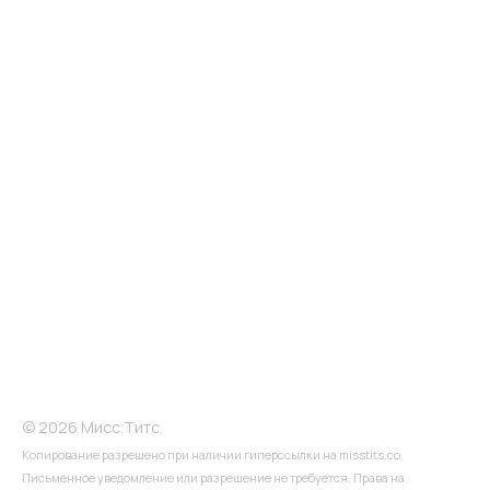
© 2026 Мисс Титс.
Копирование разрешено при наличии гиперссылки на misstits.co.
Письменное уведомление или разрешение не требуется. Права на