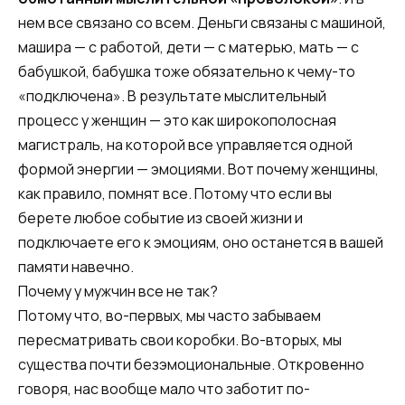
нем все связано со всем. Деньги связаны с машиной,
машира — с работой, дети — с матерью, мать — с
бабушкой, бабушка тоже обязательно к чему-то
«подключена». В результате мыслительный
процесс у женщин — это как широкополосная
магистраль, на которой все управляется одной
формой энергии — эмоциями. Вот почему женщины,
как правило, помнят все. Потому что если вы
берете любое событие из своей жизни и
подключаете его к эмоциям, оно останется в вашей
памяти навечно.
Почему у мужчин все не так?
Потому что, во-первых, мы часто забываем
пересматривать свои коробки. Во-вторых, мы
существа почти безэмоциональные. Откровенно
говоря, нас вообще мало что заботит по-