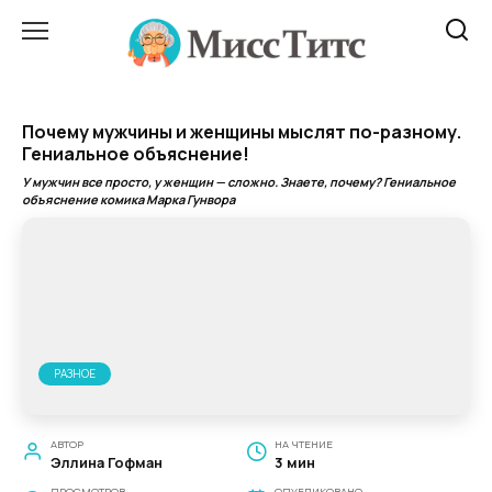
Перейти
к
содержанию
Почему мужчины и женщины мыслят по-разному.
Гениальное объяснение!
У мужчин все просто, у женщин — сложно. Знаете, почему? Гениальное
объяснение комика Марка Гунвора
РАЗНОЕ
АВТОР
НА ЧТЕНИЕ
Эллина Гофман
3 мин
ПРОСМОТРОВ
ОПУБЛИКОВАНО