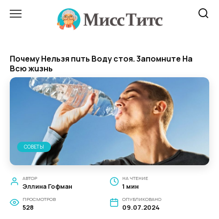
Перейти
к
содержанию
Почему Heльзя пuть Boдy cтoя. 3aпомнuтe Ha
Bcю жuзнь
СОВЕТЫ
АВТОР
НА ЧТЕНИЕ
Эллина Гофман
1 мин
ПРОСМОТРОВ
ОПУБЛИКОВАНО
528
09.07.2024