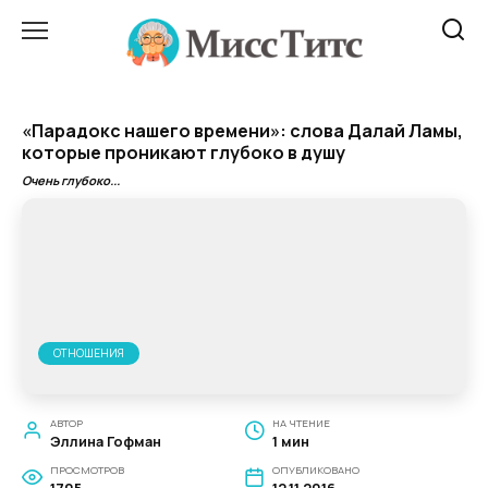
Перейти
к
содержанию
«Парадокс нашего времени»: слова Далай Ламы,
которые проникают глубоко в душу
Очень глубоко...
ОТНОШЕНИЯ
АВТОР
НА ЧТЕНИЕ
Эллина Гофман
1 мин
ПРОСМОТРОВ
ОПУБЛИКОВАНО