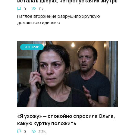
встала в дверях, не пропуская их внутрь
0
11к.
Наглое вторжение разрушило хрупкую
домашнюю идиллию
ИСТОРИИ
«Я ухожу» — спокойно спросила Ольга,
какую куртку положить
0
3.3к.