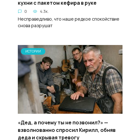
кухни с пакетом кефира в руке
0
4.3к.
Несправедливо, что наше редкое спокойствие
снова разрушат
ИСТОРИИ
«Дед, а почему ты не позвонил?» —
взволнованно спросил Кирилл, обняв
деда и скрывая тревогу