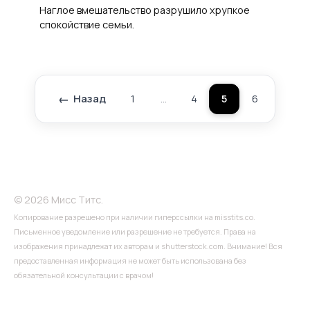
Наглое вмешательство разрушило хрупкое
спокойствие семьи.
Назад
1
…
4
5
6
…
Пагинация
записей
© 2026 Мисс Титс.
Копирование разрешено при наличии гиперссылки на misstits.co.
Письменное уведомление или разрешение не требуется. Права на
изображения принадлежат их авторам и shutterstock.com. Внимание! Вся
предоставленная информация не может быть использована без
обязательной консультации с врачом!