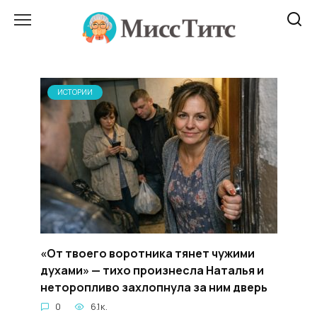
Перейти
к
содержанию
ИСТОРИИ
«От твоего воротника тянет чужими
духами» — тихо произнесла Наталья и
неторопливо захлопнула за ним дверь
0
6.1к.