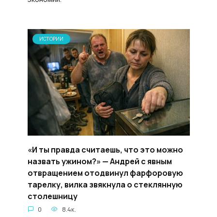
ИСТОРИИ
«И ты правда считаешь, что это можно
назвать ужином?» — Андрей с явным
отвращением отодвинул фарфоровую
тарелку, вилка звякнула о стеклянную
столешницу
0
8.4к.