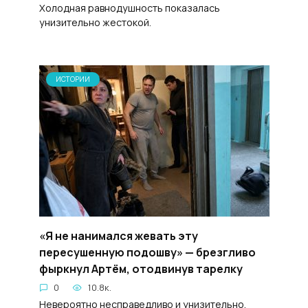
Холодная равнодушность показалась
унизительно жестокой.
ИСТОРИИ
«Я не нанимался жевать эту
пересушенную подошву» — брезгливо
фыркнул Артём, отодвинув тарелку
0
10.8к.
Невероятно несправедливо и унизительно,