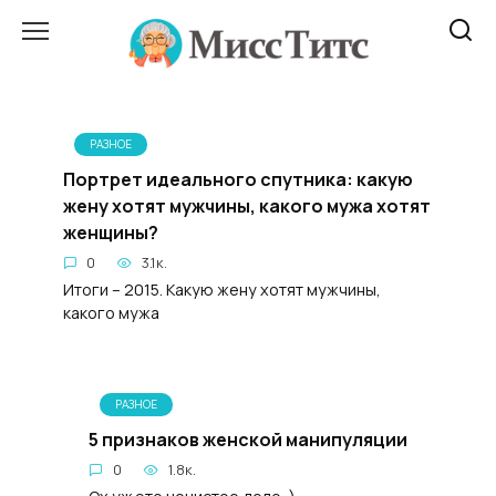
Перейти
к
содержанию
РАЗНОЕ
Портрет идеального спутника: какую
жену хотят мужчины, какого мужа хотят
женщины?
0
3.1к.
Итоги – 2015. Какую жену хотят мужчины,
какого мужа
РАЗНОЕ
5 признаков женской манипуляции
0
1.8к.