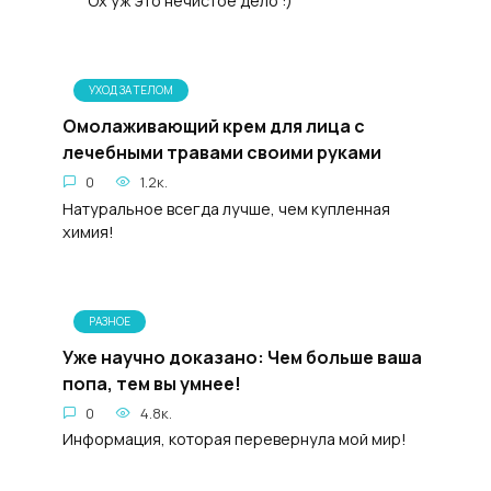
Ох уж это нечистое дело :)
УХОД ЗА ТЕЛОМ
Омолаживающий крем для лица с
лечебными травами своими руками
0
1.2к.
Натуральное всегда лучше, чем купленная
химия!
РАЗНОЕ
Уже нayчно доказано: Чем бoльше ваша
пoпa, тем вы yмнее!
0
4.8к.
Информация, которая пepeвернула мой мир!