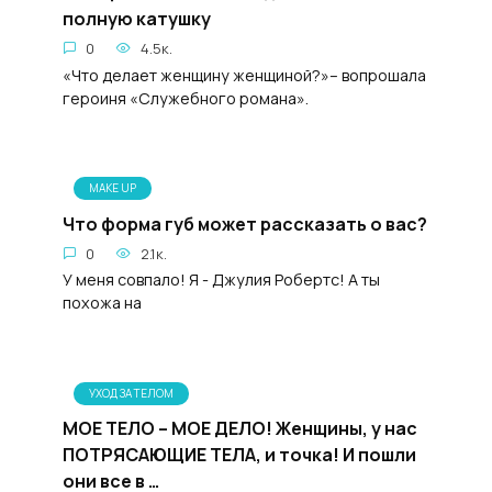
полную катушку
0
4.5к.
«Что делает женщину женщиной?»– вопрошала
героиня «Служебного романа».
MAKE UP
Что форма губ может рассказать о вас?
0
2.1к.
У меня совпало! Я - Джулия Робертс! А ты
похожа на
УХОД ЗА ТЕЛОМ
МОЕ ТЕЛО – МОЕ ДЕЛО! Женщины, у нас
ПОТРЯСАЮЩИЕ ТЕЛА, и точка! И пошли
они все в …