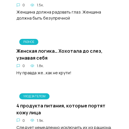
0
1.5к.
Женщина должна радовать глаз. Женщина
должна быть безупречной
РАЗНОЕ
Женская логика… Хохотала до слез,
узнавая себя
0
1.8к.
Ну правда же...как не крути!
УХОД ЗА ТЕЛОМ
4 продукта питания, которые портят
кожу лица
0
1.9к.
Следует немедленно исключить их из рациона.