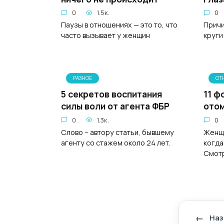
0
1.5к.
0
Паузы в отношениях — это то, что
Причи
часто вызывает у женщин
круги
РАЗНОЕ
ОТ
5 секретов воспитания
11 ф
силы воли от агента ФБР
отoм
0
1.3к.
0
Слово – автору статьи, бывшему
Женщи
агенту со стажем около 24 лет.
когда
Смот
Наз