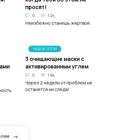
просят!
0
1.2к.
Неизбежно станешь жертвой.
УХОД ЗА ТЕЛОМ
3 очищающие маски с
ами
активированным углем
0
1.9к.
Через 2 недели от проблем не
останется ни следа!
ность
алее