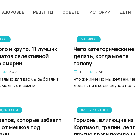
ЗДОРОВЬЕ
РЕЦЕПТЫ
СОВЕТЫ
ИСТОРИИ
ДЕТИ
ЗНОЕ
МАНИКЮР
го и круто: 11 лучших
Чего категорически не
атов селективной
делать, когда моете
фюмерии
голову
3.4к.
0
2.5к.
ально для вас мы выбрали 11
Что же именно мы делаем, ч
 модных и самых
делать ни в коем случае нел
ОД ЗА ТЕЛОМ
ДИЕТЫ И ФИТНЕС
ветов, которые избавят
Гормоны, влияющие на
 от мешков под
Кортизол, грелин, лепт
ами
другие враги похудени