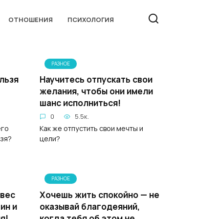
ОТНОШЕНИЯ
ПСИХОЛОГИЯ
РАЗНОЕ
льзя
Научитесь отпускать свои
желания, чтобы они имели
шанс исполниться!
0
5.5к.
его
Как же отпустить свои мечты и
ьзя?
цели?
РАЗНОЕ
 вес
Хочешь жить спокойно — не
ин и
оказывай благодеяний,
я!
когда тебя об этом не