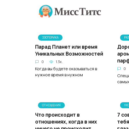
Перейти
к
содержанию
ЭЗОТЕРИКА
РА
Парад Планет или время
Доро
Уникальных Возможностей
аром
пар
0
1.3к.
Когда вы будете оказываться в
0
нужное время в нужном
Специ
самых
ОТНОШЕНИЯ
УХ
Что происходит в
7 со
отношениях, когда в них
тебя
ничего не происходит
глаз