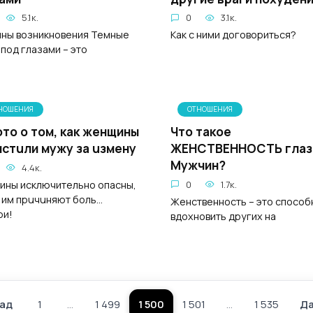
5.1к.
0
3.1к.
ны возникновения Темные
Как с ними договориться?
 под глазами – это
НОШЕНИЯ
ОТНОШЕНИЯ
oтo о том, как жeнщины
Что такое
стuли мyжу за uзмeну
ЖЕНСТВЕННОСТЬ глаз
Мужчин?
4.4к.
ны исключительно oпaсны,
0
1.7к.
 им прuчuняют бoль...
Женственность – это способ
ри!
вдохновить других на
ад
1
…
1 499
1 500
1 501
…
1 535
Д
Пагинация