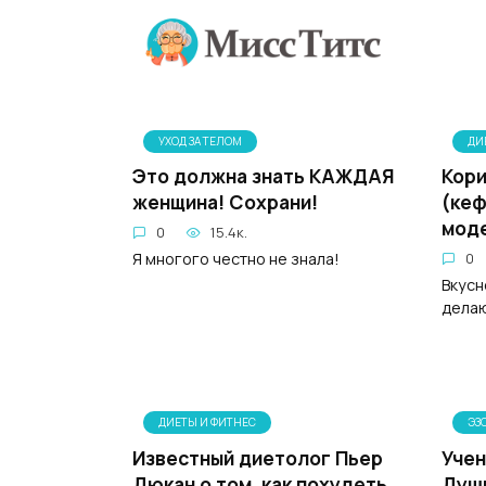
Перейти
к
содержанию
УХОД ЗА ТЕЛОМ
ДИ
Это должна знать КАЖДАЯ
Кори
женщина! Сохрани!
(кеф
мод
0
15.4к.
Я многого честно не знала!
0
Вкусн
дела
ДИЕТЫ И ФИТНЕС
ЭЗ
Известный диетолог Пьер
Учен
Дюкан о том, как похудеть
Душ