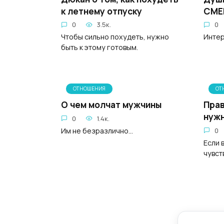
к летнему отпуску
СМЕ
0
3.5к.
0
Чтобы сильно похудеть, нужно
Интер
быть к этому готовым.
ОТНОШЕНИЯ
ОТ
О чем молчат мужчины
Прав
нужн
0
1.4к.
Им не безразлично...
0
Если 
чувст