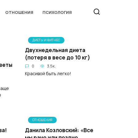
ОТНОШЕНИЯ
ПСИХОЛОГИЯ
ДИЕТЫ И ФИТНЕС
Двухнедельная диета
(потеря в весе до 10 кг)
веты
0
3.5к.
Красивой быть легко!
чаще
ы
ОТНОШЕНИЯ
ва!
Данила Козловский: «Все
мы рано или поздно