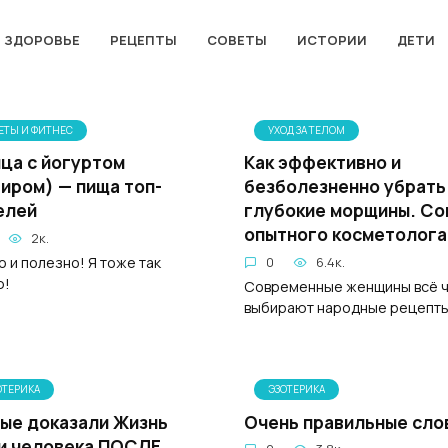
ЗДОРОВЬЕ
РЕЦЕПТЫ
СОВЕТЫ
ИСТОРИИ
ДЕТИ
ЕТЫ И ФИТНЕС
УХОД ЗА ТЕЛОМ
ца с йогуртом
Как эффективно и
иром) — пища топ-
безболезненно убрать
елей
глубокие морщины. Со
опытного косметолога
2к.
о и полезно! Я тоже так
0
6.4к.
ю!
Современные женщины всё 
выбирают народные рецепт
ОТЕРИКА
ЭЗОТЕРИКА
ые доказали Жизнь
Очень правильные сло
и человека ПОСЛЕ