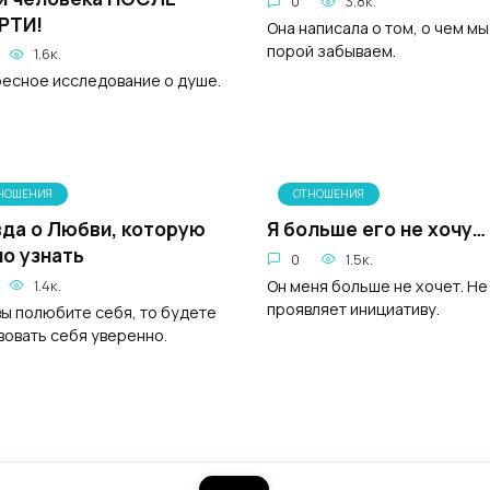
0
3.8к.
РТИ!
Она написала о том, о чем мы
порой забываем.
1.6к.
есное исследование о душе.
НОШЕНИЯ
ОТНОШЕНИЯ
да о Любви, которую
Я больше его не хочу…
о узнать
0
1.5к.
Он меня больше не хочет. Не
1.4к.
проявляет инициативу.
вы полюбите себя, то будете
вовать себя уверенно.