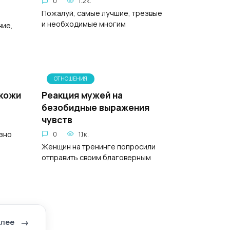
0
1.2к.
Пожалуй, самые лучшие, трезвые
и необходимые многим
ние,
ОТНОШЕНИЯ
 кожи
Реакция мужей на
безобидные выражения
чувств
ёзно
0
1.1к.
Женщин на тренинге попросили
отправить своим благоверным
лее