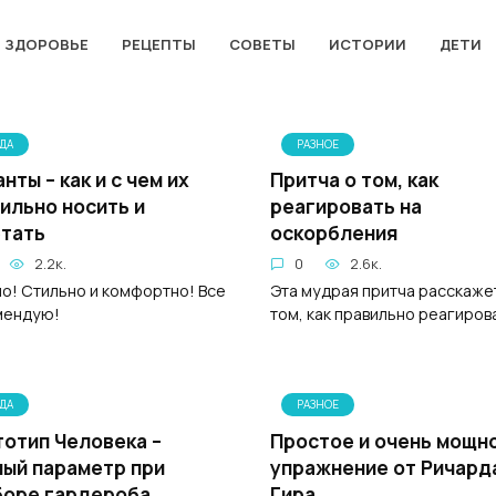
ЗДОРОВЬЕ
РЕЦЕПТЫ
СОВЕТЫ
ИСТОРИИ
ДЕТИ
ДА
РАЗНОЕ
нты – как и с чем их
Притча о том, как
ильно носить и
реагировать на
тать
оскорбления
2.2к.
0
2.6к.
о! Стильно и комфортно! Все
Эта мудрая притча расскаже
мендую!
том, как правильно реагиров
ДА
РАЗНОЕ
отип Человека –
Простое и очень мощн
ый параметр при
упражнение от Ричард
боре гардероба
Гира