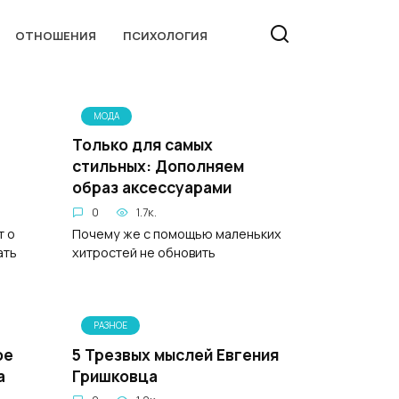
ОТНОШЕНИЯ
ПСИХОЛОГИЯ
МОДА
Только для самых
стильных: Дополняем
образ аксессуарами
0
1.7к.
т о
Почему же с помощью маленьких
ать
хитростей не обновить
РАЗНОЕ
ое
5 Трезвых мыслей Евгения
а
Гришковца