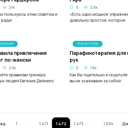
2.1к.
0
2.5к.
но пользуюсь этим советом и
«Есть одно мощное упражне
 рада!
довольно простое, которое
НОШЕНИЯ
УХОД ЗА ТЕЛОМ
авила привлечения
Парафинотерапия для
г по-женски
рук
2.3к.
0
1.5к.
йте правилам тренера
Как бы тщательно и скурпул
ых людей Евгения Дейнеко
вы не ухаживали за собой
зад
1
…
1 471
1 472
1 473
…
1 534
Да
Пагинация