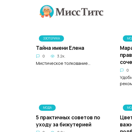
Перейти
к
содержанию
ЭЗОТЕРИКА
МО
Тайна имени Елена
Мара
прав
0
3.2к.
соче
Мистическое толкование...
0
Удобн
реко
МОДА
МО
5 практичных советов по
Цвет
уходу за бижутерией
важн
под