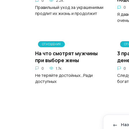
0
2.2к.
Правильный уход за украшениями
0
продлит их жизнь и продолжит
Я дав
очень
ОТНОШЕНИЯ
ОТ
На что смотрят мужчины
3 пр
при выборе жены
дене
0
1.7к.
0
Не теряйте достойных...Ради
Следу
доступных
богат
На