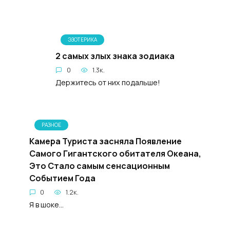
ЭЗОТЕРИКА
2 самых злых знака зодиака
0
1.3к.
Держитесь от них подальше!
РАЗНОЕ
Камера Туриста засняла Появление
Самого Гигантского обитателя Океана,
Это Стало самым сенсационным
Событием Года
0
1.2к.
Я в шоке...