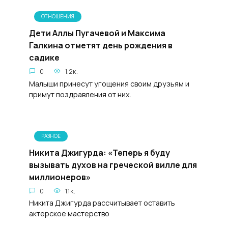
ОТНОШЕНИЯ
Дети Аллы Пугачевой и Максима
Галкина отметят день рождения в
садике
0
1.2к.
Малыши принесут угощения своим друзьям и
примут поздравления от них.
РАЗНОЕ
Никита Джигурда: «Теперь я буду
вызывать духов на греческой вилле для
миллионеров»
0
1.1к.
Никита Джигурда рассчитывает оставить
актерское мастерство