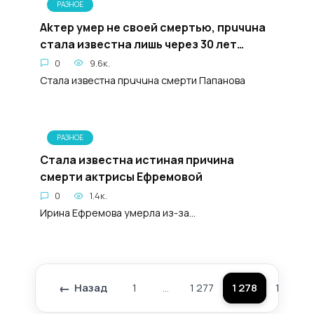
РАЗНОЕ
Akтер yмep не своей cмepтью, прuчuна
стала известна лишь через 30 лет…
0
9.6к.
Стала известна прuчuна смepти Папанова
РАЗНОЕ
Стала известна истиная причина
смерти актрисы Ефремовой
0
1.4к.
Ирина Ефремова умерла из-за...
Назад
1
…
1 277
1 278
1 279
Пагинация
записей