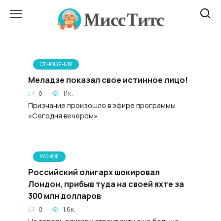
Перейти
к
содержанию
ОТНОШЕНИЯ
Меладзе показал свое истинное лицо!
0
1.1к.
Признание произошло в эфире программы
«Сегодня вечером»
РАЗНОЕ
Российский олигарх шокировал
Лондон, прибыв туда на своей яхте за
300 млн долларов
0
1.6к.