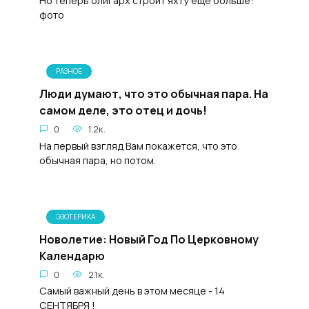
Но теперь олигарх строит яхту еще больше:
фото
РАЗНОЕ
Люди думают, что это обычная пара. На
самом деле, это отец и дочь!
0
1.2к.
На первый взгляд Вам покажется, что это
обычная пара, но потом.
ЭЗОТЕРИКА
Новолетие: Новый Год По Церковному
Календарю
0
2.1к.
Самый важный день в этом месяце - 14
СЕНТЯБРЯ !