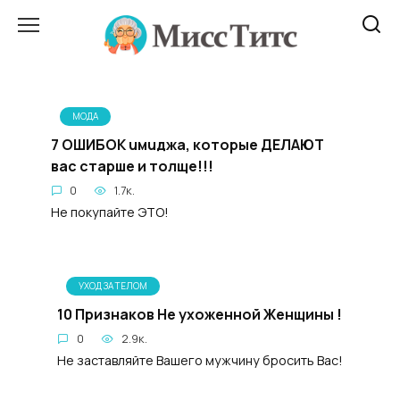
Перейти
к
содержанию
МОДА
7 ОШИБОК uмuджа, которые ДЕЛАЮТ
вас стapше и тoлщe!!!
0
1.7к.
Не покупайте ЭТО!
УХОД ЗА ТЕЛОМ
10 Признаков Не ухоженной Женщины !
0
2.9к.
Не заставляйте Вашего мужчину бросить Вас!