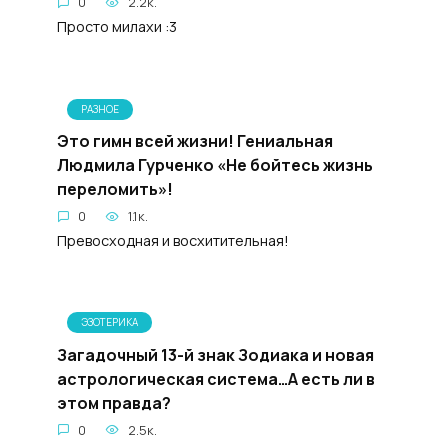
0
2.2к.
Просто милахи :3
РАЗНОЕ
Это гимн всей жизни! Гениальная
Людмила Гурченко «Не бойтесь жизнь
переломить»!
0
1.1к.
Превосходная и восхитительная!
ЭЗОТЕРИКА
Загадочный 13-й знак Зодиака и новая
астрологическая система…А есть ли в
этом правда?
0
2.5к.