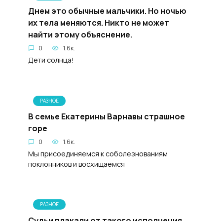
Днем это обычные мальчики. Но ночью
их тела меняются. Никто не может
найти этому объяснение.
0
1.6к.
Дети солнца!
РАЗНОЕ
В семье Екатерины Варнавы страшное
горе
0
1.6к.
Мы присоединяемся к соболезнованиям
поклонников и восхищаемся
РАЗНОЕ
Судьи плакали от такого исполнения