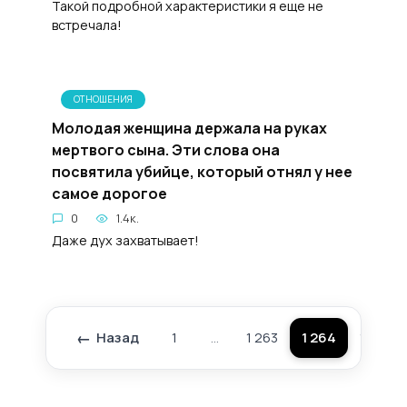
Такой подробной характеристики я еще не
встречала!
ОТНОШЕНИЯ
Молодая женщина держала на руках
мертвого сына. Эти слова она
посвятила убийце, который отнял у нее
самое дорогое
0
1.4к.
Даже дух захватывает!
Назад
1
…
1 263
1 264
1 265
Пагинация
записей