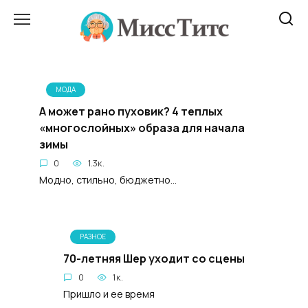
Перейти
к
содержанию
МОДА
А может рано пуховик? 4 теплых
«многослойных» образа для начала
зимы
0
1.3к.
Модно, стильно, бюджетно...
РАЗНОЕ
70-летняя Шер уходит со сцены
0
1к.
Пришло и ее время