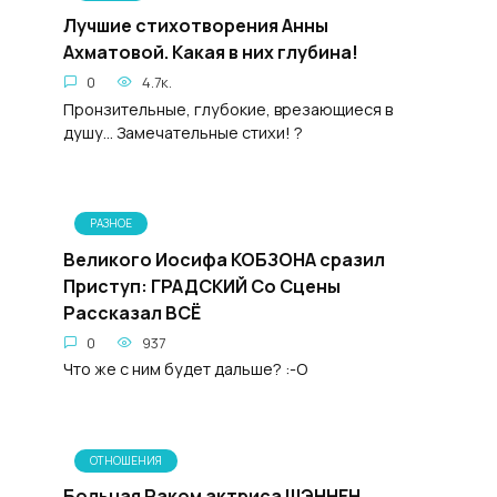
Лучшие стихотворения Анны
Ахматовой. Какая в них глубина!
0
4.7к.
Пронзительные, глубокие, врезающиеся в
душу… Замечательные стихи! ?
РАЗНОЕ
Великого Иосифа КОБЗОНА сразил
Приступ: ГРАДСКИЙ Со Сцены
Рассказал ВСЁ
0
937
Что же с ним будет дальше? :-О
ОТНОШЕНИЯ
Больная Раком актриса ШЭННЕН