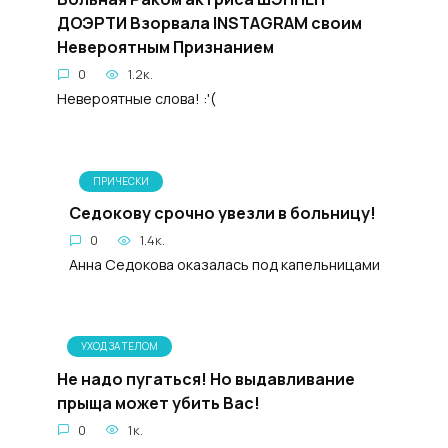
ДОЭРТИ Взорвала INSTAGRAM своим
Невероятным Признанием
0
1.2к.
Невероятные слова! :'(
ПРИЧЕСКИ
Седокову срочно увезли в больницу!
0
1.4к.
Анна Седокова оказалась под капельницами
УХОД ЗА ТЕЛОМ
Не надо пугаться! Но выдавливание
прыща может убить Вас!
0
1к.