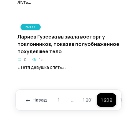
Жуть...
РАЗНОЕ
Лариса Гузеева вызвала восторг у
поклонников, показав полуобнаженное
похудевшее тело
0
1к.
«Тётя девушка опять»:
Назад
1
…
1 201
1 202
1 203
Пагинация
записей