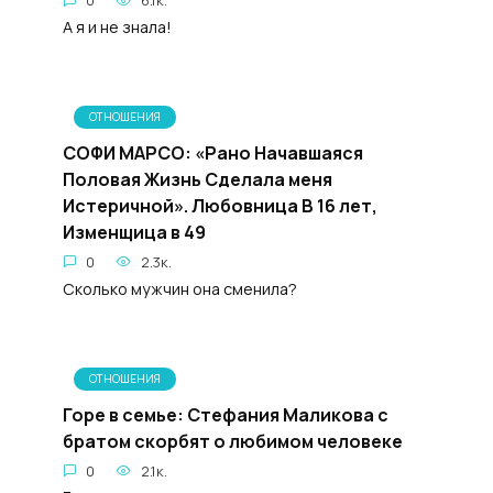
0
6.1к.
А я и не знала!
ОТНОШЕНИЯ
СОФИ МАРСО: «Рано Начавшаяся
Половая Жизнь Сделала меня
Истеричной». Любовница В 16 лет,
Изменщица в 49
0
2.3к.
Сколько мужчин она сменила?
ОТНОШЕНИЯ
Горе в семье: Стефания Маликова с
братом скорбят о любимом человеке
0
2.1к.