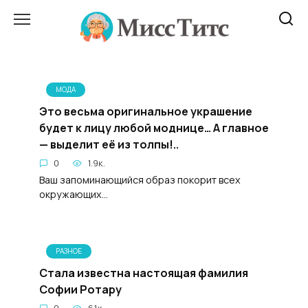
Перейти
к
содержанию
МОДА
Это весьма оригинальное украшение
будет к лицу любой моднице… А главное
— выделит её из толпы!..
0
1.9к.
Ваш запоминающийся образ покорит всех
окружающих...
РАЗНОЕ
Стала известна настоящая фамилия
Софии Ротару