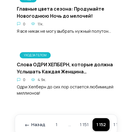
Главные цвета сезона: Продумайте
Новогоднюю Ночь до мелочей!
0
1.1к.
Я все никак не могу выбрать нужный полутон...
УХОД ЗА ТЕЛОМ
Слова ОДРИ ХЕПБЕРН, которые должна
Услышать Каждая Женщина…
0
4.9к.
Одри Хепберн до сих пор остается любимицей
миллионов!
Назад
1
…
1 151
1 152
1 153
Пагинация